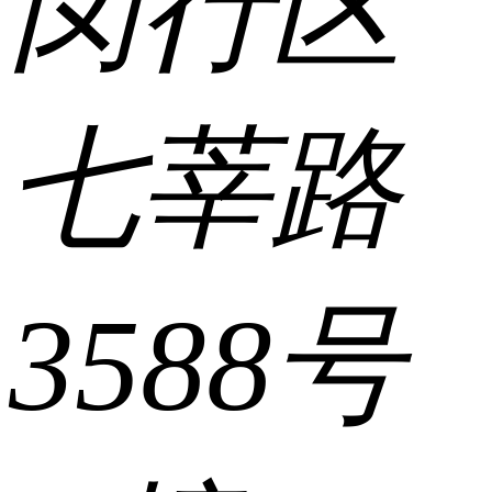
闵行区
七莘路
3588号