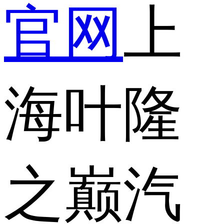
官网
上
海叶隆
之巅汽