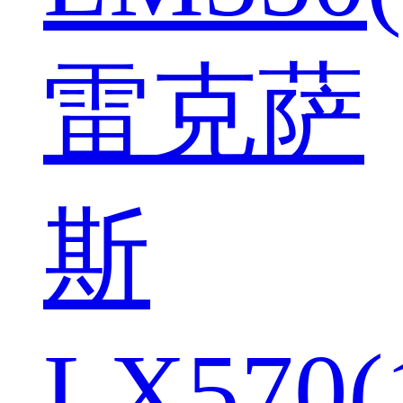
雷克萨
斯
LX570(