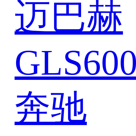
迈巴赫
GLS600
奔驰