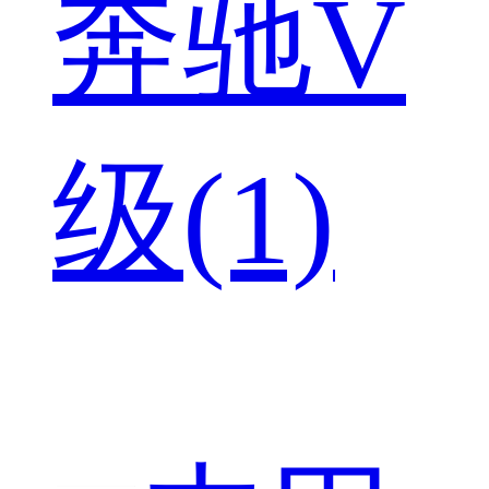
奔驰V
级(1)