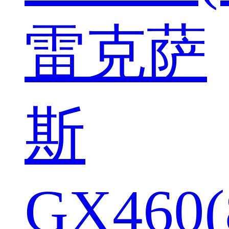
雷克萨
斯
GX460(