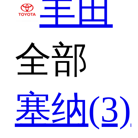
丰田
全部
塞纳(3)