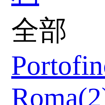
全部
Portofin
Roma(2