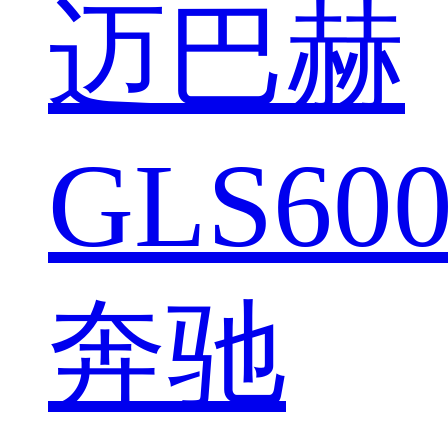
迈巴赫
GLS600
奔驰