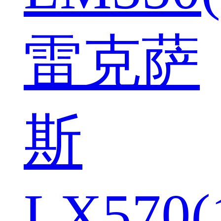
雷克萨
斯
LX570(