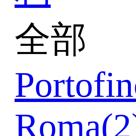
全部
Portofin
Roma(2