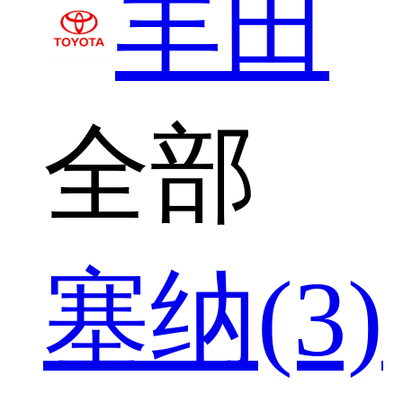
丰田
全部
塞纳(3)