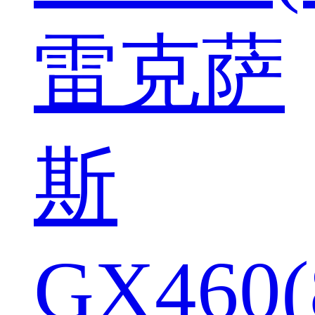
雷克萨
斯
GX460(