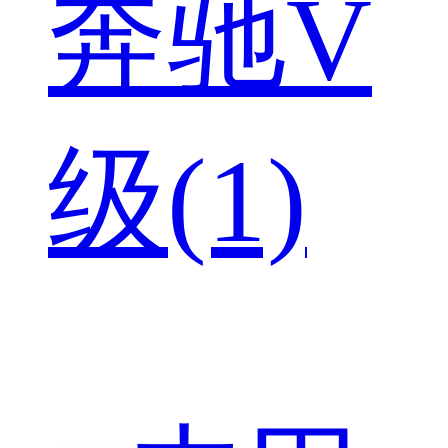
奔驰V
级(1)