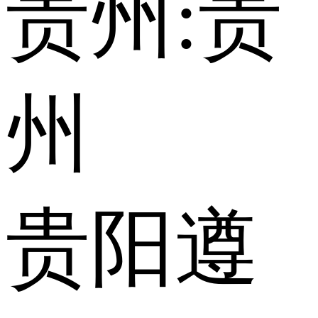
贵州:
贵
州
贵阳
遵