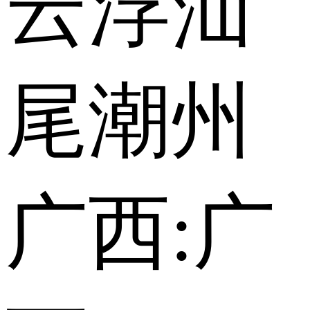
云浮
汕
尾
潮州
广西:
广