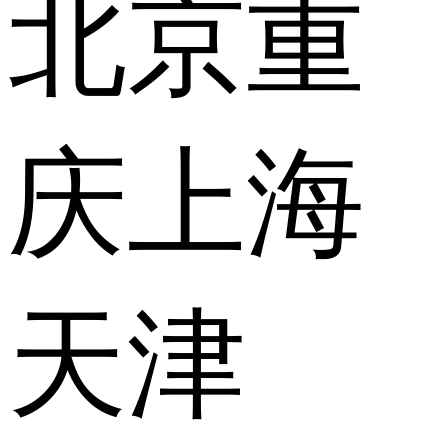
北京
重
庆
上海
天津