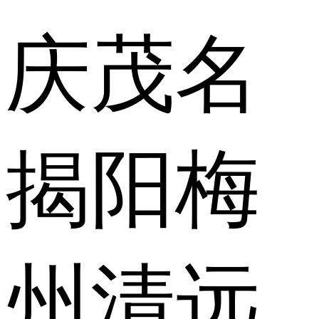
庆
茂名
揭阳
梅
州
清远