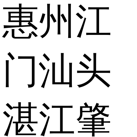
惠州
江
门
汕头
湛江
肇