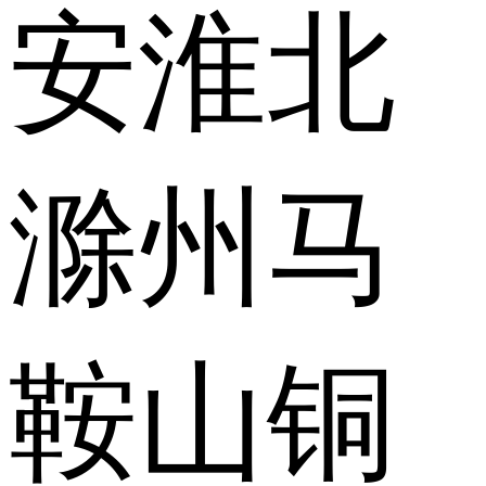
安
淮北
滁州
马
鞍山
铜