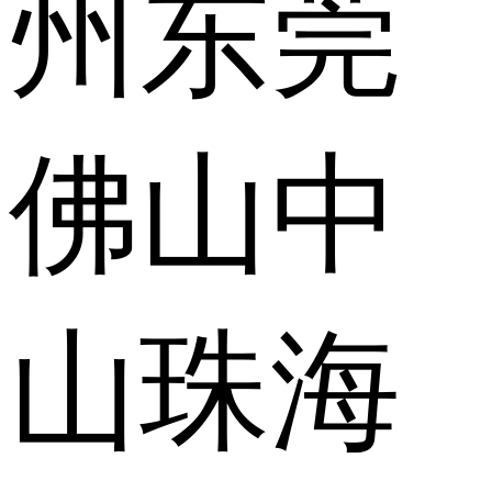
州
东莞
佛山
中
山
珠海