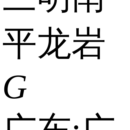
平
龙岩
G