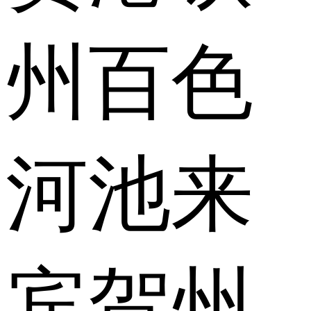
州
百色
河池
来
宾
贺州