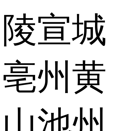
陵
宣城
亳州
黄
山
池州