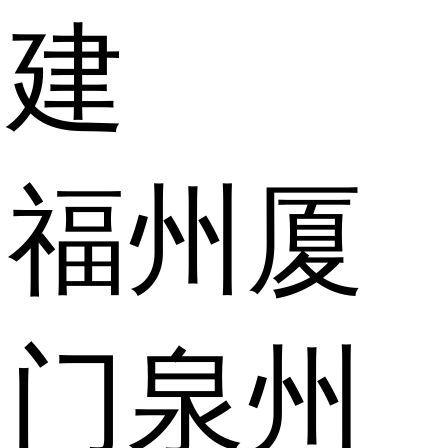
建
福州
厦
门
泉州