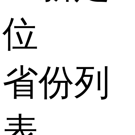
位
省份列
表