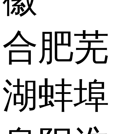
合肥
芜
湖
蚌埠