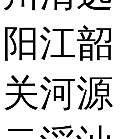
阳江
韶
关
河源