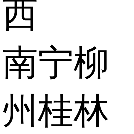
西
南宁
柳
州
桂林