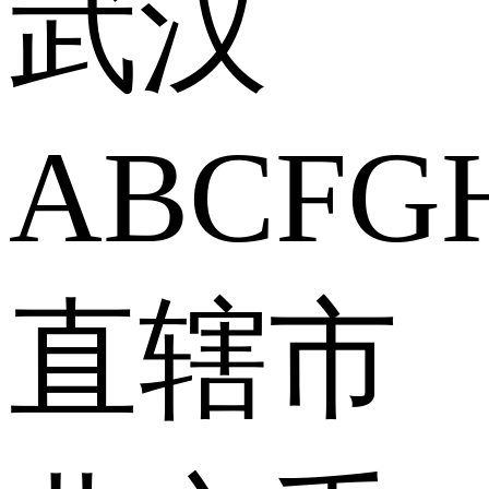
武汉
A
B
C
F
G
直辖市