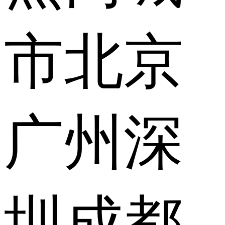
市
北京
广州
深
圳
成都