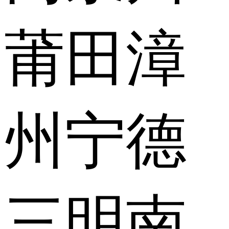
莆田
漳
州
宁德
三明
南