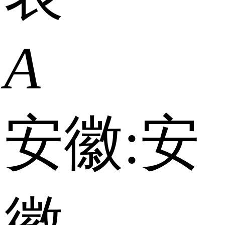
A
安徽:
安
徽