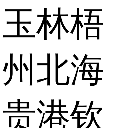
玉林
梧
州
北海
贵港
钦