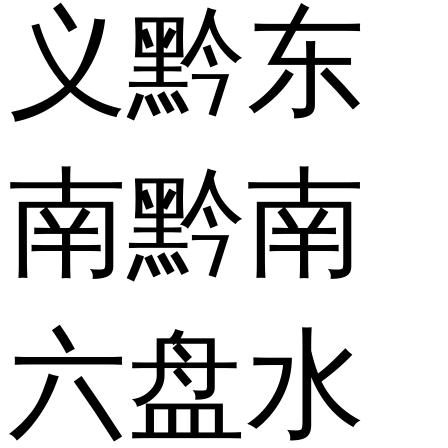
义
黔东
南
黔南
六盘水