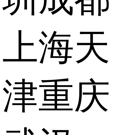
上海
天
津
重庆