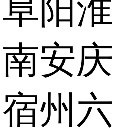
阜阳
淮
南
安庆
宿州
六