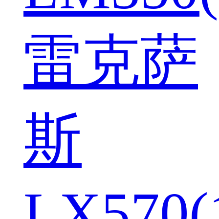
雷克萨
斯
LX570(