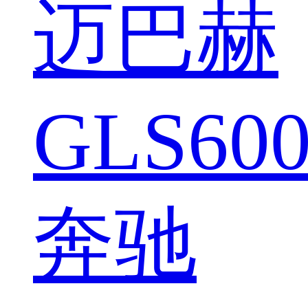
迈巴赫
GLS600
奔驰