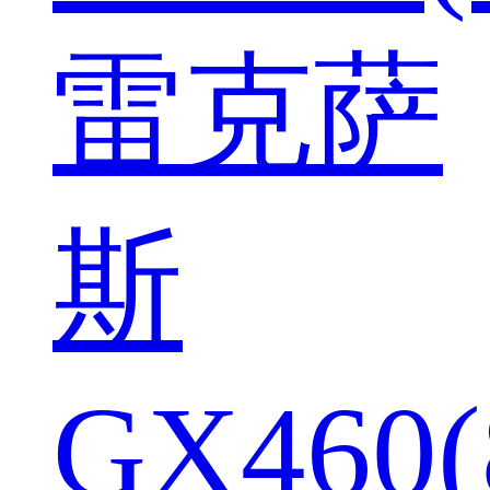
雷克萨
斯
GX460(