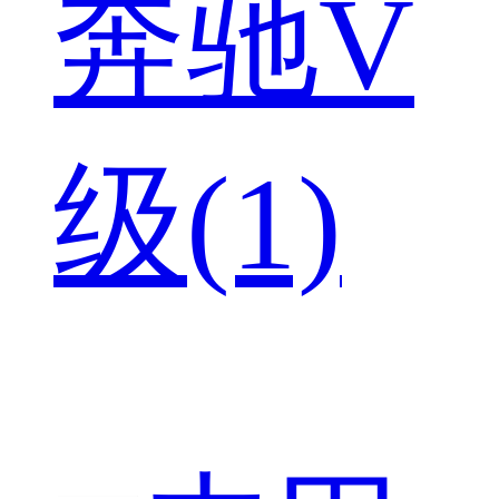
奔驰V
级(1)