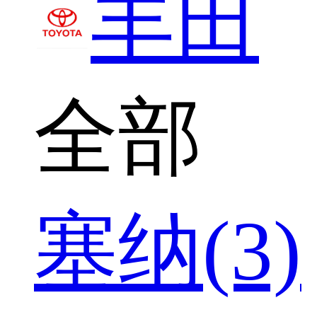
丰田
全部
塞纳(3)