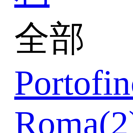
全部
Portofin
Roma(2