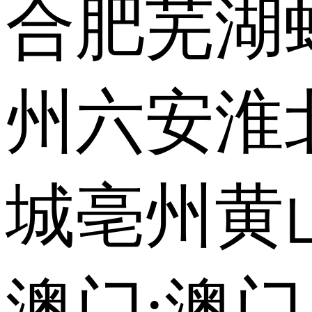
合肥
芜湖
州
六安
淮
城
亳州
黄
澳门:
澳门