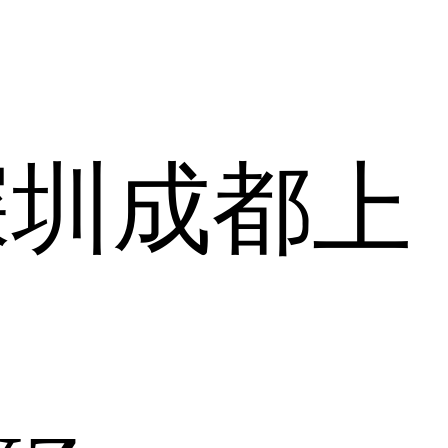
深圳
成都
上