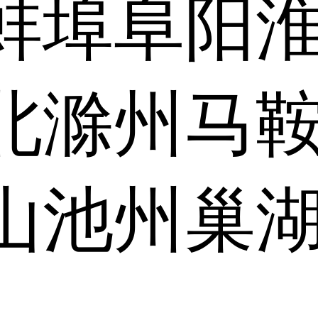
蚌埠
阜阳
北
滁州
马
山
池州
巢