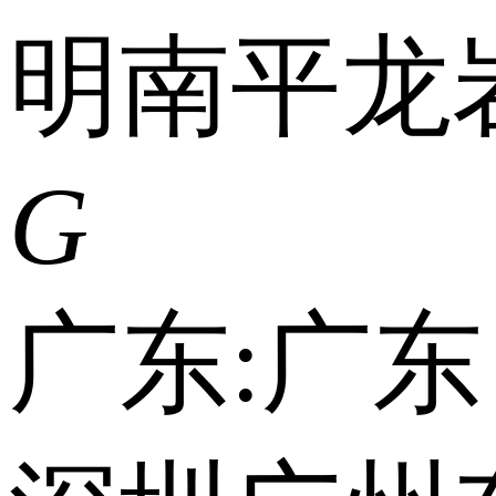
明
南平
龙
G
广东:
广东