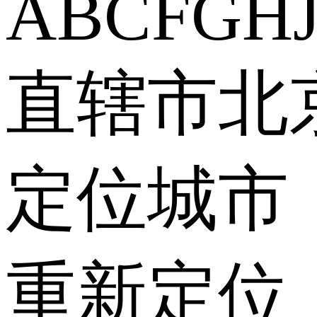
A
B
C
F
G
H
直辖市
北
定位城市
重新定位