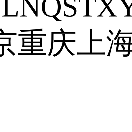
J
L
N
Q
S
T
X
京
重庆
上