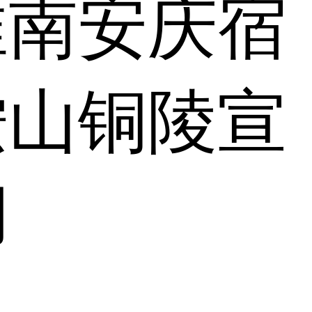
淮南
安庆
宿
鞍山
铜陵
宣
湖