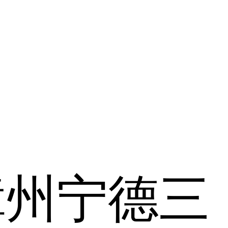
漳州
宁德
三