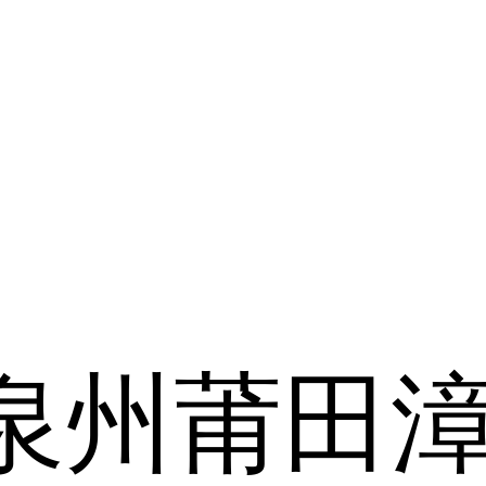
泉州
莆田