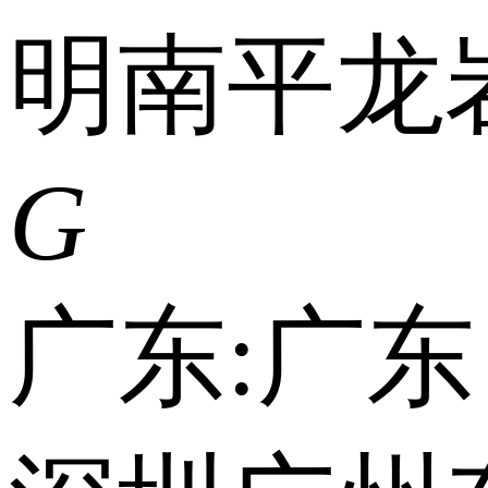
明
南平
龙
G
广东:
广东