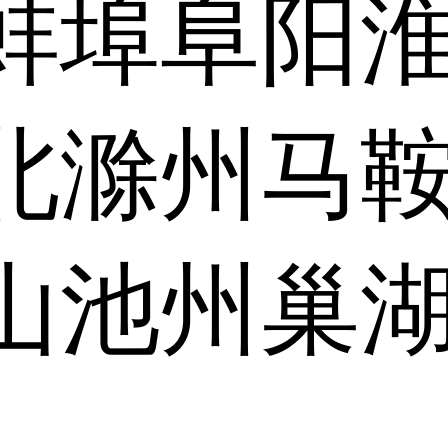
蚌埠
阜阳
北
滁州
马
山
池州
巢