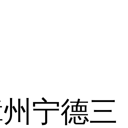
漳州
宁德
三