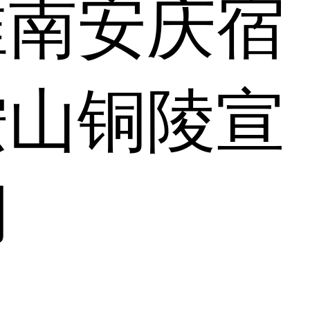
淮南
安庆
宿
鞍山
铜陵
宣
湖