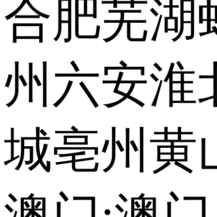
合肥
芜湖
州
六安
淮
城
亳州
黄
澳门:
澳门