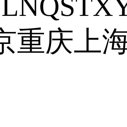
J
L
N
Q
S
T
X
京
重庆
上