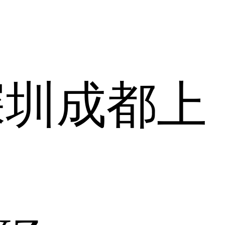
深圳
成都
上