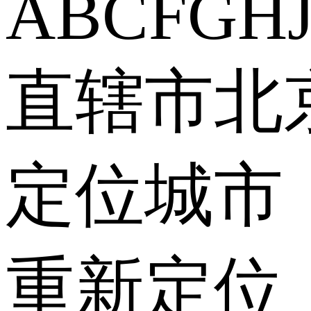
A
B
C
F
G
H
直辖市
北
定位城市
重新定位