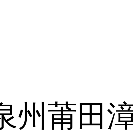
泉州
莆田