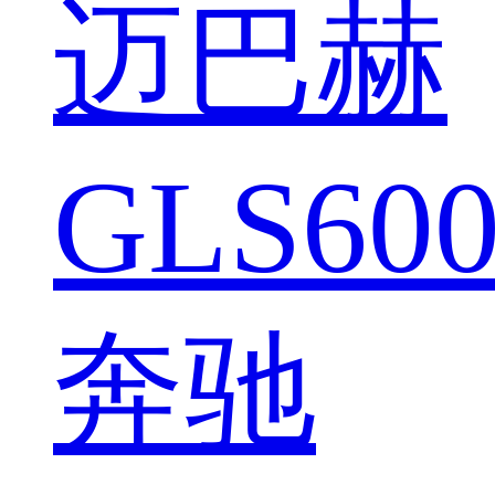
迈巴赫
GLS600
奔驰