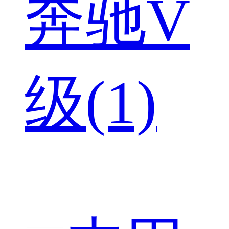
奔驰V
级(1)