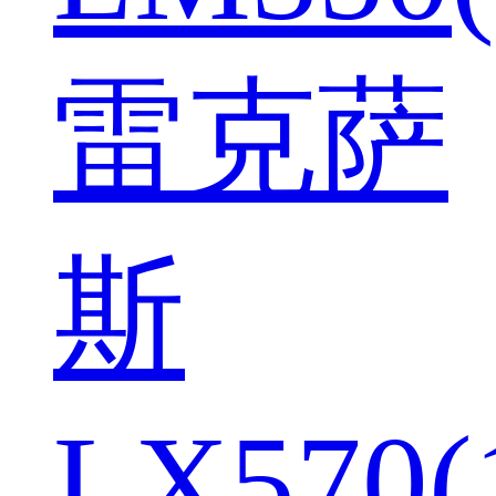
雷克萨
斯
LX570(