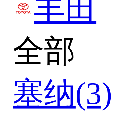
丰田
全部
塞纳(3)