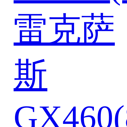
雷克萨
斯
GX460(