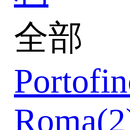
全部
Portofin
Roma(2