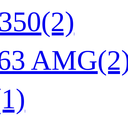
50(2)
3 AMG(2
1)