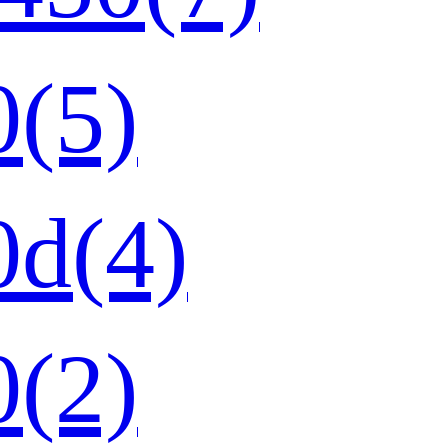
(5)
d(4)
(2)