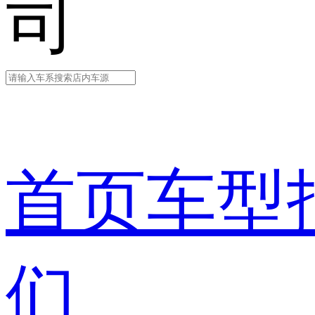
司
首页
车型
们