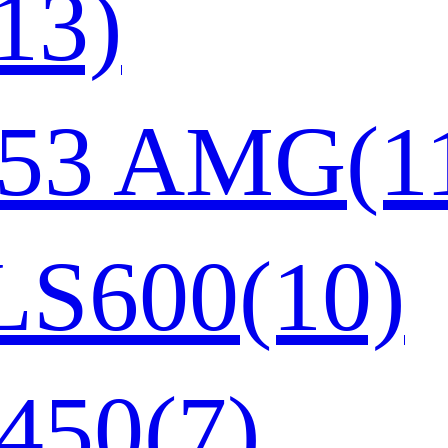
3)
3 AMG(11
600(10)
50(7)