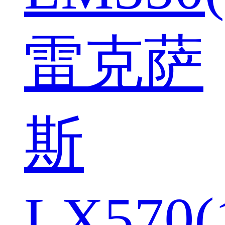
雷克萨
斯
LX570(