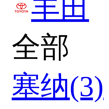
丰田
全部
塞纳(3)