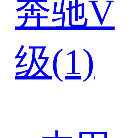
奔驰V
级(1)