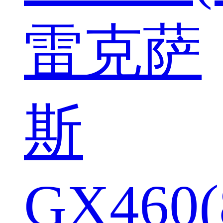
雷克萨
斯
GX460(