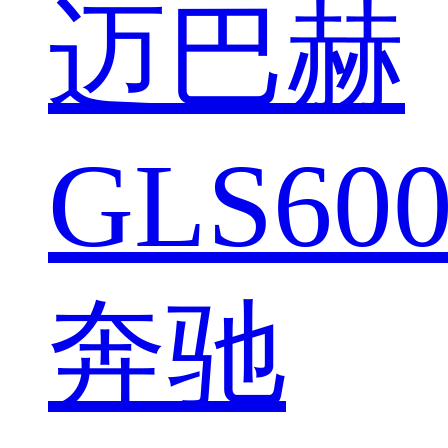
迈巴赫
GLS600
奔驰