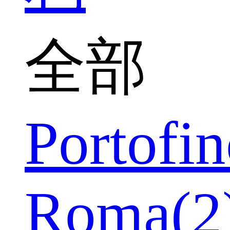
全部
Portofin
Roma(2