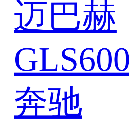
迈巴赫
GLS600
奔驰