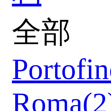
全部
Portofin
Roma(2