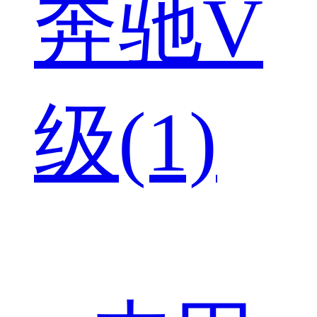
奔驰V
级(1)