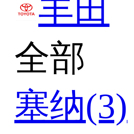
丰田
全部
塞纳(3)