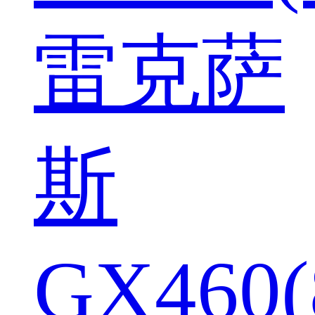
雷克萨
斯
GX460(