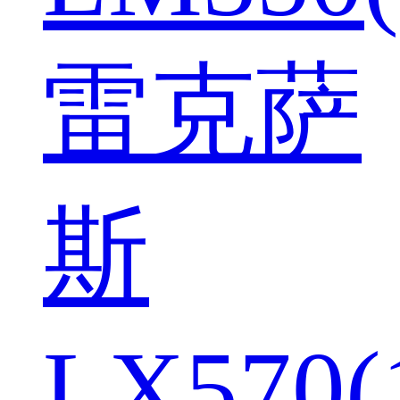
雷克萨
斯
LX570(