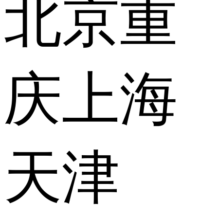
北京
重
庆
上海
天津