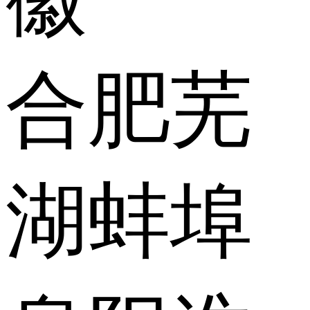
合肥
芜
湖
蚌埠