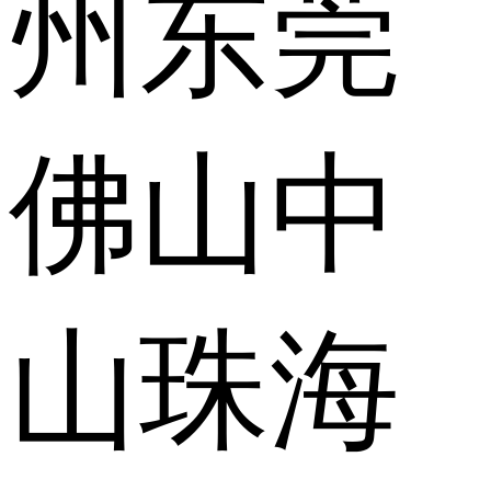
州
东莞
佛山
中
山
珠海