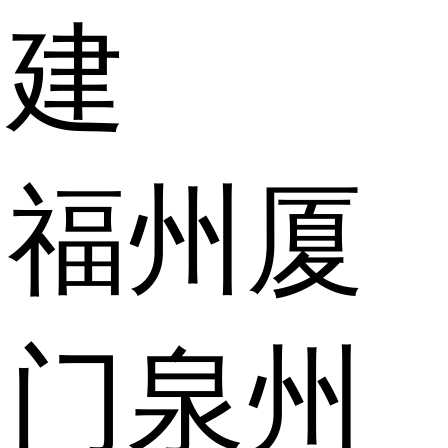
建
福州
厦
门
泉州