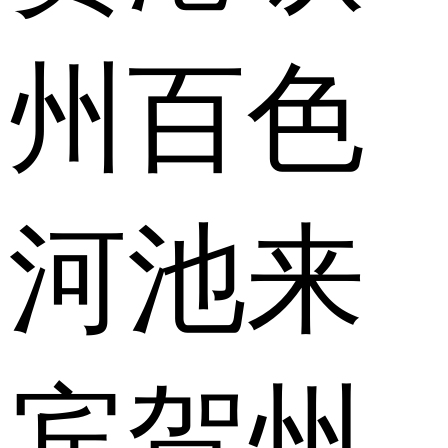
州
百色
河池
来
宾
贺州