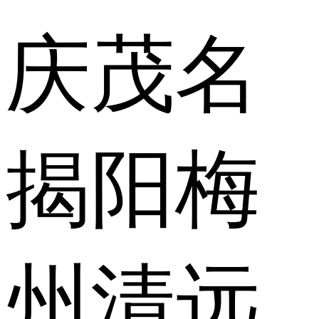
庆
茂名
揭阳
梅
州
清远