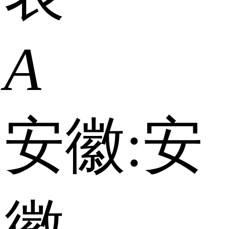
A
安徽:
安
徽