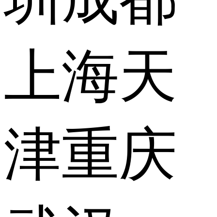
上海
天
津
重庆