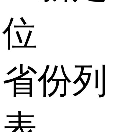
位
省份列
表