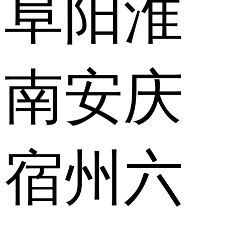
阜阳
淮
南
安庆
宿州
六