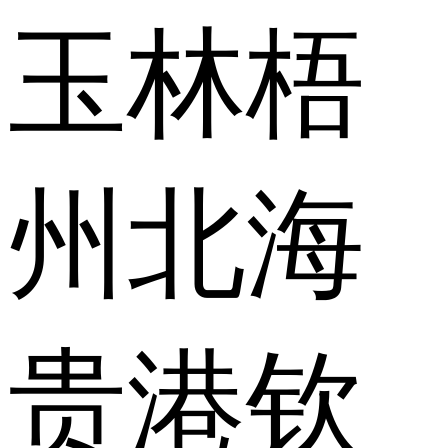
玉林
梧
州
北海
贵港
钦