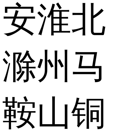
安
淮北
滁州
马
鞍山
铜