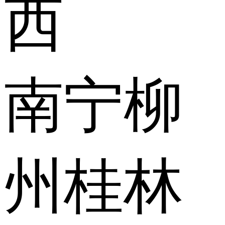
西
南宁
柳
州
桂林