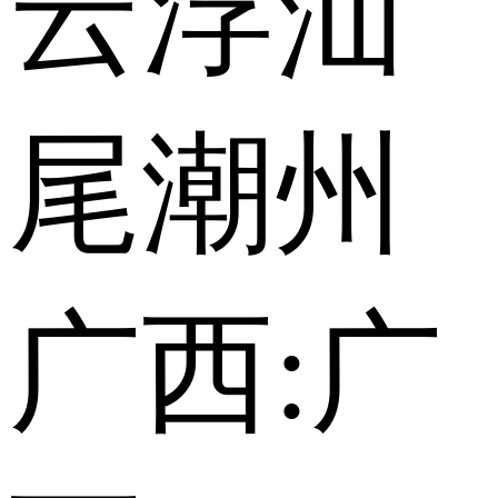
云浮
汕
尾
潮州
广西:
广