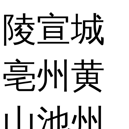
陵
宣城
亳州
黄
山
池州