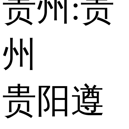
贵州:
贵
州
贵阳
遵