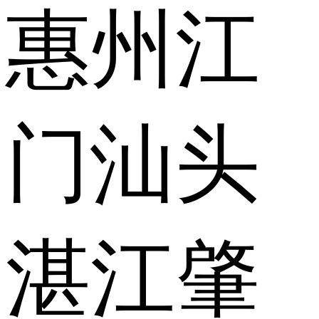
惠州
江
门
汕头
湛江
肇