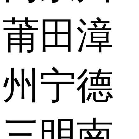
莆田
漳
州
宁德
三明
南