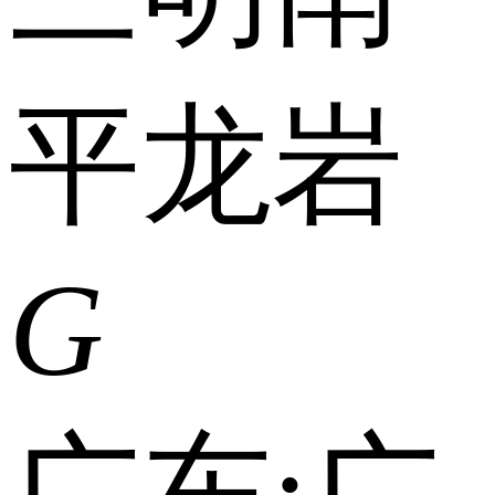
平
龙岩
G