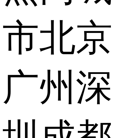
市
北京
广州
深
圳
成都