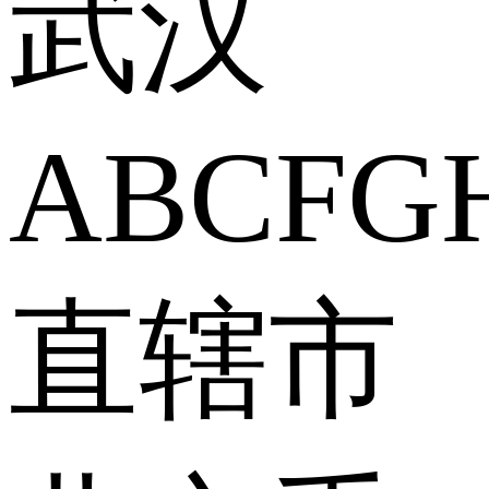
武汉
A
B
C
F
G
直辖市