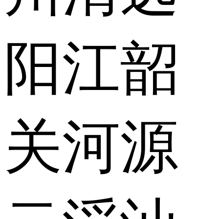
阳江
韶
关
河源