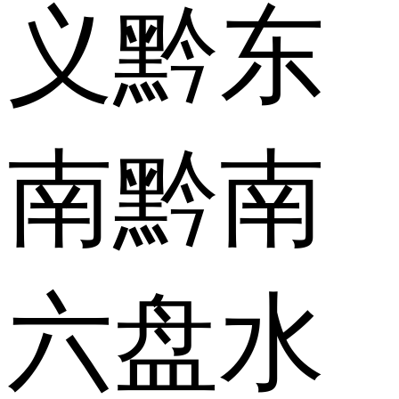
义
黔东
南
黔南
六盘水