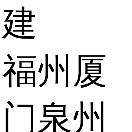
建
福州
厦
门
泉州