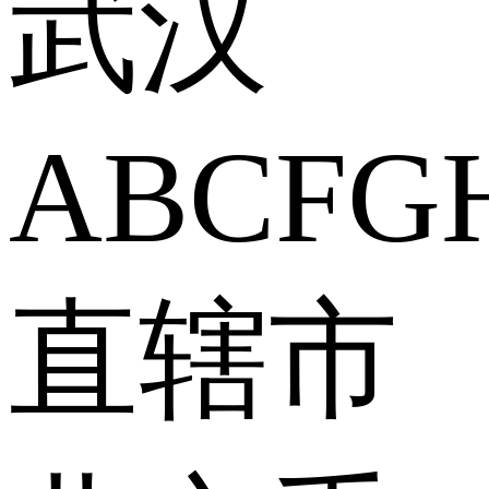
武汉
A
B
C
F
G
直辖市