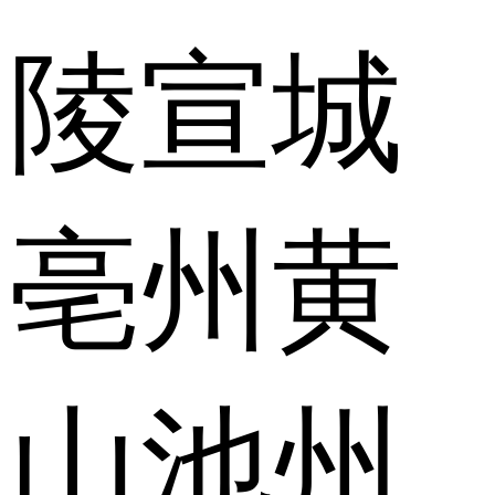
陵
宣城
亳州
黄
山
池州