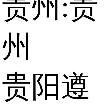
贵州:
贵
州
贵阳
遵