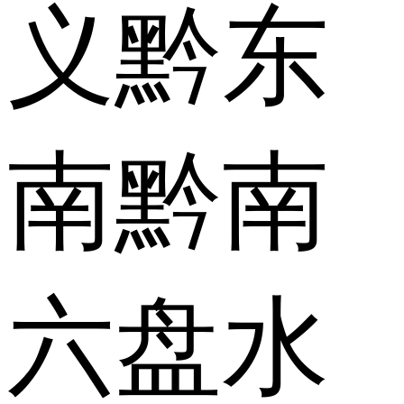
义
黔东
南
黔南
六盘水