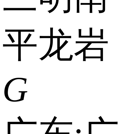
平
龙岩
G