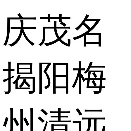
庆
茂名
揭阳
梅
州
清远