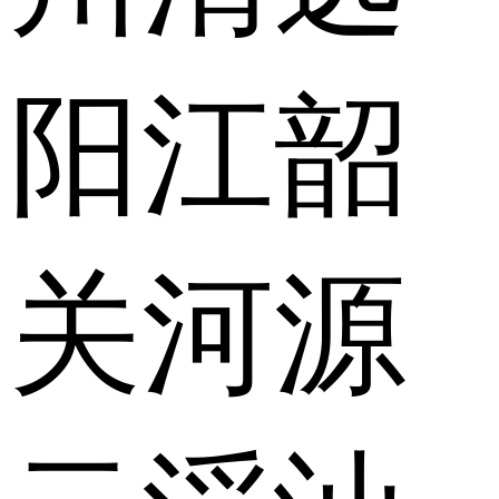
阳江
韶
关
河源