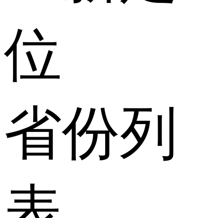
位
省份列
表