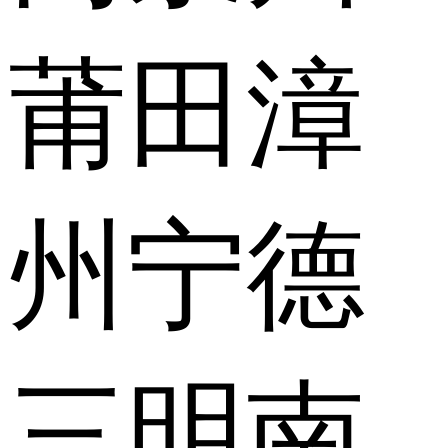
莆田
漳
州
宁德
三明
南