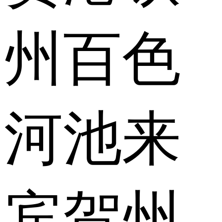
州
百色
河池
来
宾
贺州