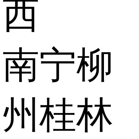
西
南宁
柳
州
桂林