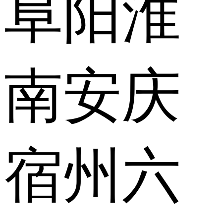
阜阳
淮
南
安庆
宿州
六