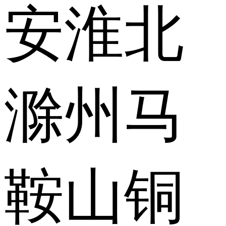
安
淮北
滁州
马
鞍山
铜