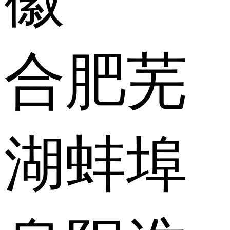
合肥
芜
湖
蚌埠