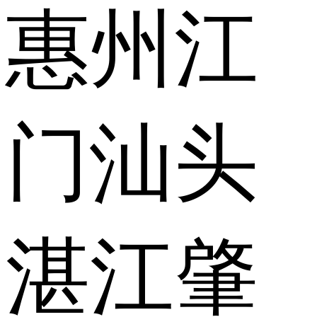
惠州
江
门
汕头
湛江
肇