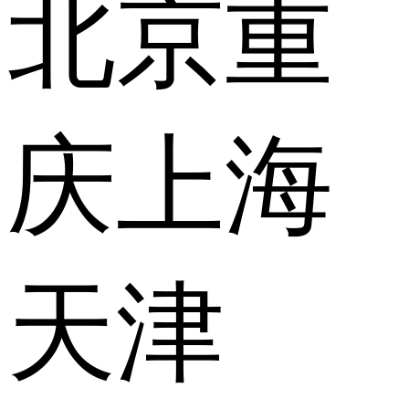
北京
重
庆
上海
天津