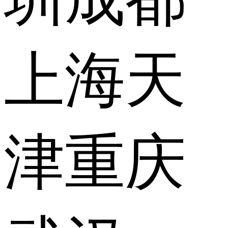
上海
天
津
重庆