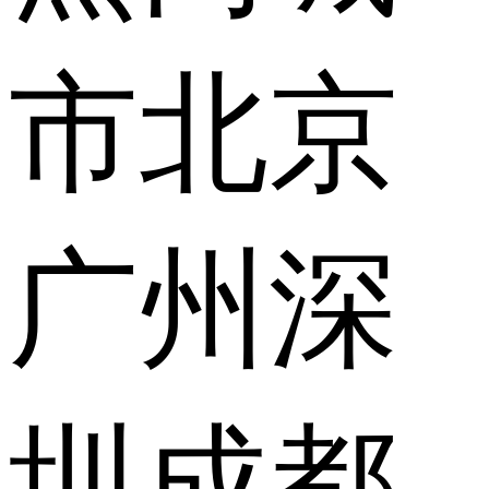
市
北京
广州
深
圳
成都