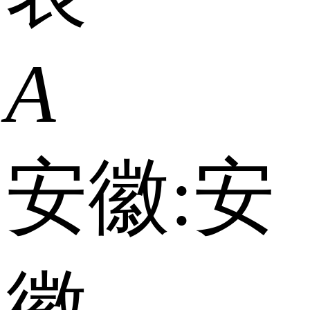
A
安徽:
安
徽