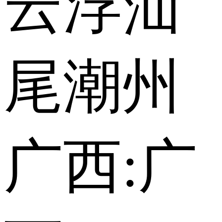
云浮
汕
尾
潮州
广西:
广