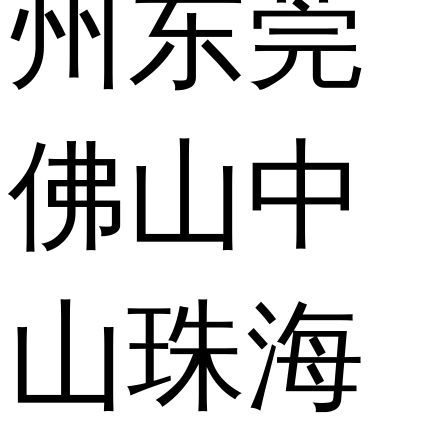
州
东莞
佛山
中
山
珠海