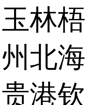
玉林
梧
州
北海
贵港
钦