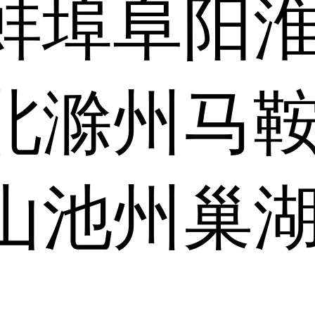
蚌埠
阜阳
北
滁州
马
山
池州
巢