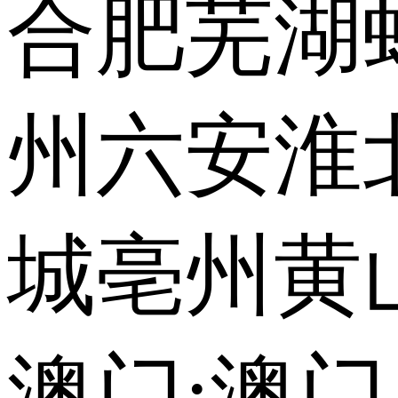
合肥
芜湖
州
六安
淮
城
亳州
黄
澳门:
澳门