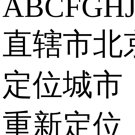
A
B
C
F
G
H
直辖市
北
定位城市
重新定位