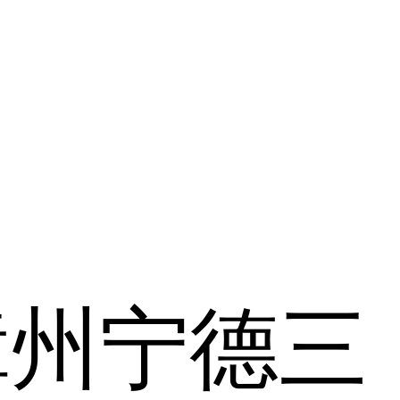
漳州
宁德
三