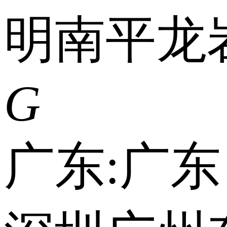
明
南平
龙
G
广东:
广东