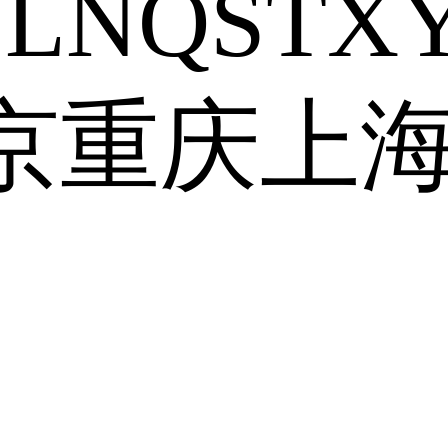
J
L
N
Q
S
T
X
京
重庆
上