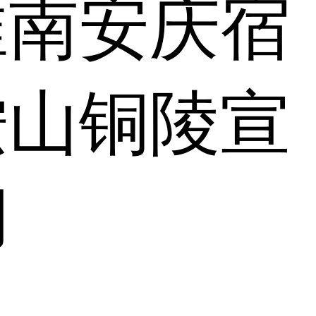
淮南
安庆
宿
鞍山
铜陵
宣
湖