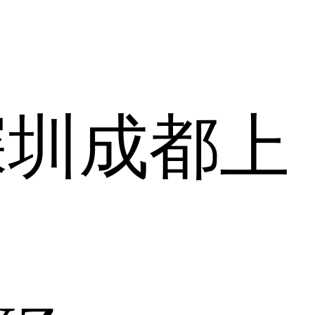
深圳
成都
上