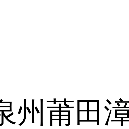
泉州
莆田