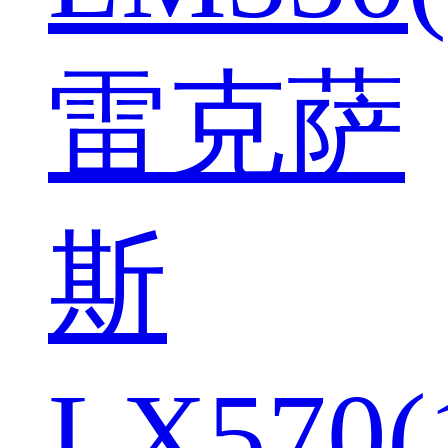
雷克萨
斯
LX570(