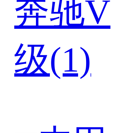
奔驰V
级(1)