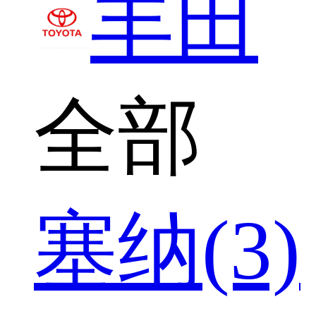
丰田
全部
塞纳(3)