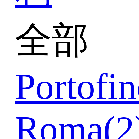
全部
Portofin
Roma(2