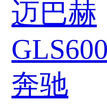
迈巴赫
GLS600
奔驰