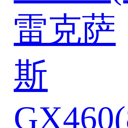
雷克萨
斯
GX460(