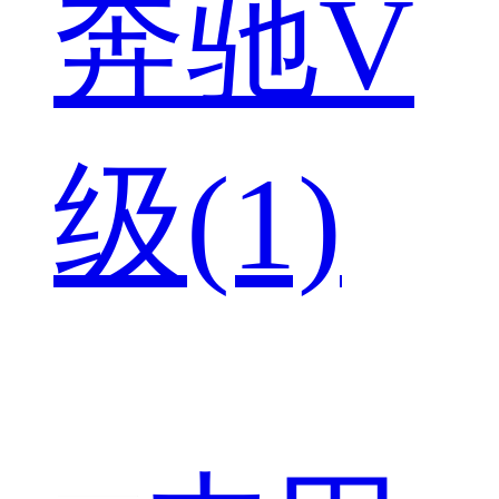
奔驰V
级(1)