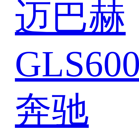
迈巴赫
GLS600
奔驰