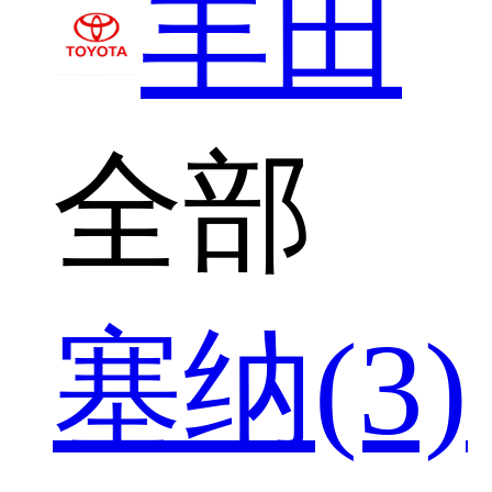
丰田
全部
塞纳(3)