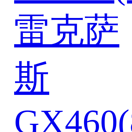
雷克萨
斯
GX460(