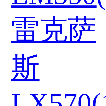
雷克萨
斯
LX570(