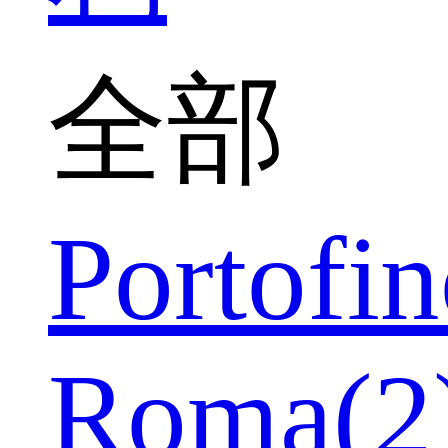
全部
Portofin
Roma(2