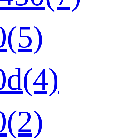
(5)
d(4)
(2)