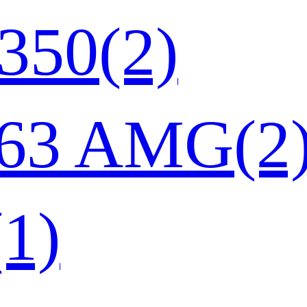
50(2)
3 AMG(2
1)