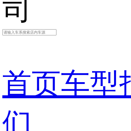
司
首页
车型
们