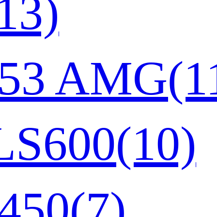
3)
3 AMG(11
600(10)
50(7)