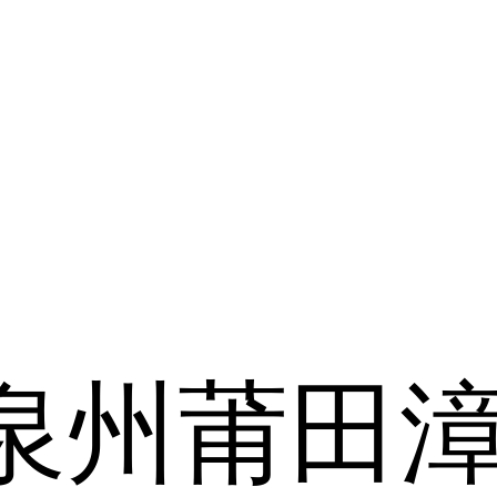
泉州
莆田