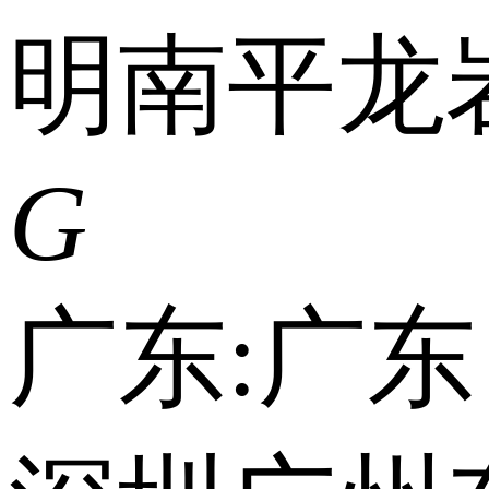
明
南平
龙
G
广东:
广东