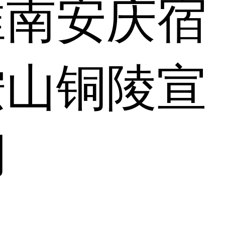
淮南
安庆
宿
鞍山
铜陵
宣
湖