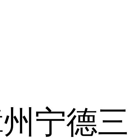
漳州
宁德
三