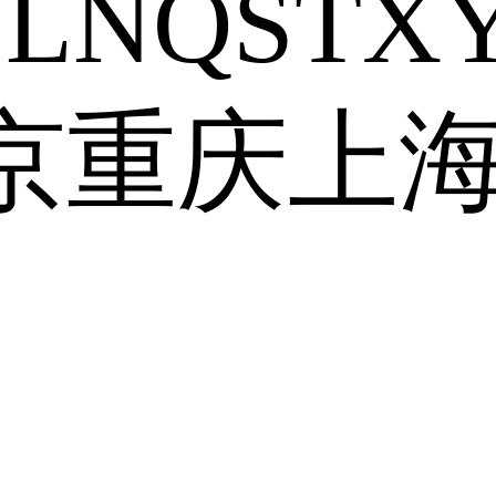
J
L
N
Q
S
T
X
京
重庆
上