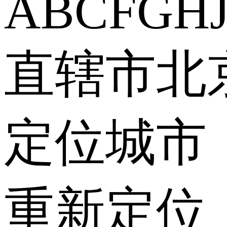
A
B
C
F
G
H
直辖市
北
定位城市
重新定位