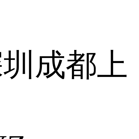
深圳
成都
上