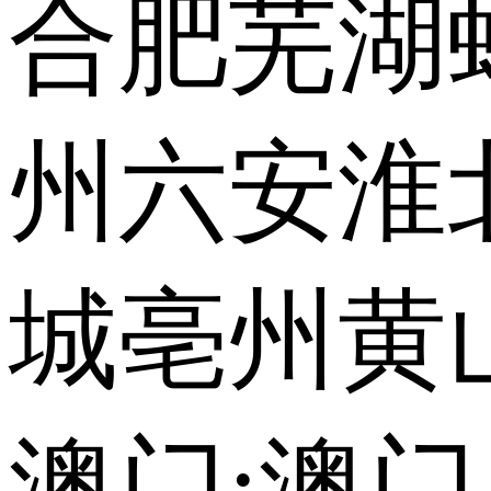
合肥
芜湖
州
六安
淮
城
亳州
黄
澳门:
澳门