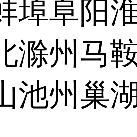
蚌埠
阜阳
北
滁州
马
山
池州
巢