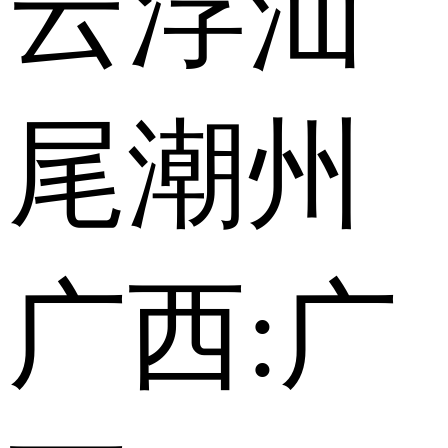
云浮
汕
尾
潮州
广西:
广