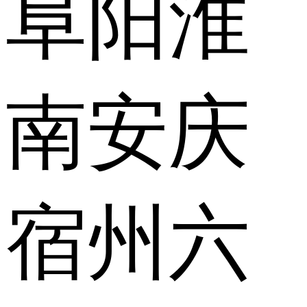
阜阳
淮
南
安庆
宿州
六