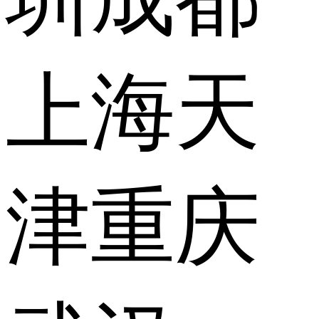
上海
天
津
重庆