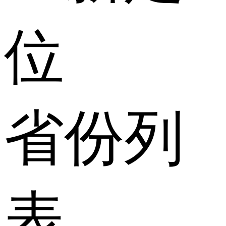
位
省份列
表