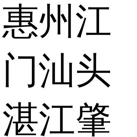
惠州
江
门
汕头
湛江
肇