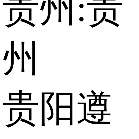
贵州:
贵
州
贵阳
遵