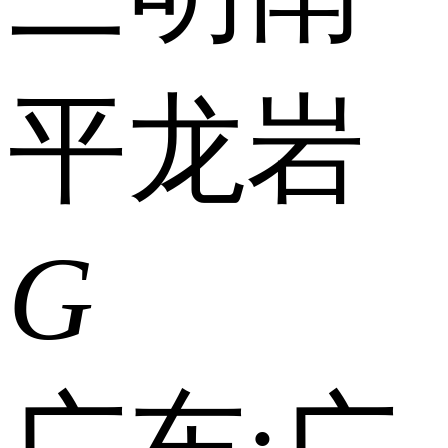
平
龙岩
G