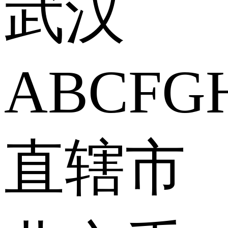
武汉
A
B
C
F
G
直辖市