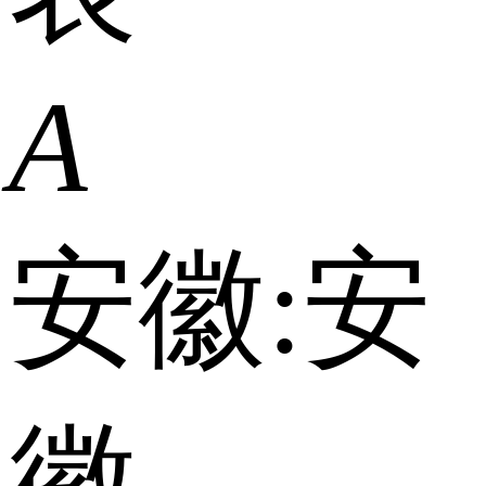
A
安徽:
安
徽