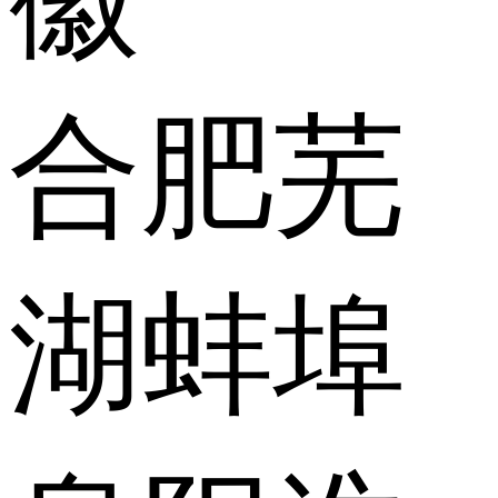
合肥
芜
湖
蚌埠