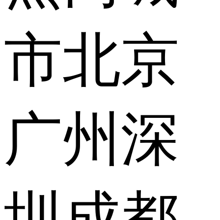
市
北京
广州
深
圳
成都