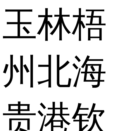
玉林
梧
州
北海
贵港
钦