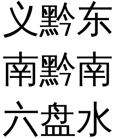
义
黔东
南
黔南
六盘水