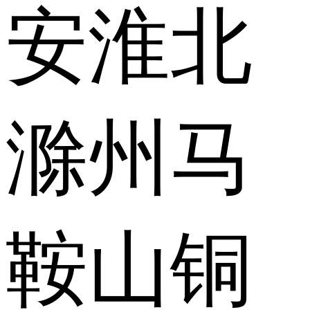
安
淮北
滁州
马
鞍山
铜