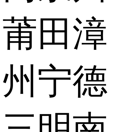
莆田
漳
州
宁德
三明
南