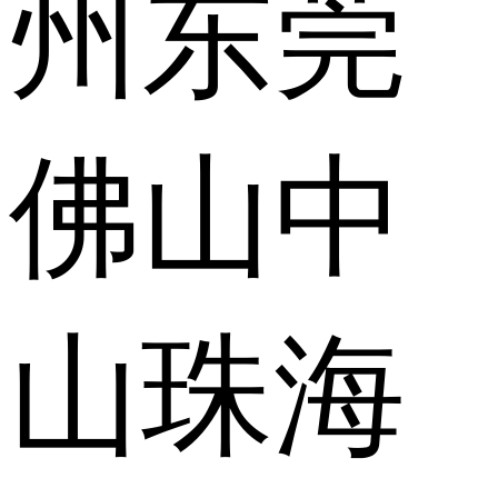
州
东莞
佛山
中
山
珠海