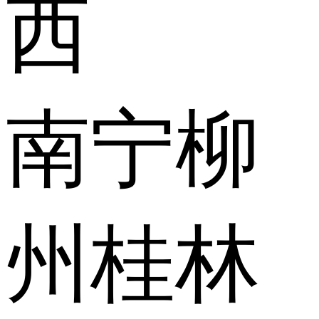
西
南宁
柳
州
桂林