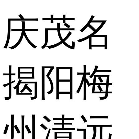
庆
茂名
揭阳
梅
州
清远