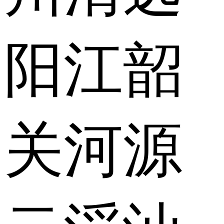
阳江
韶
关
河源