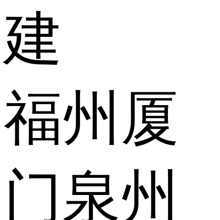
建
福州
厦
门
泉州