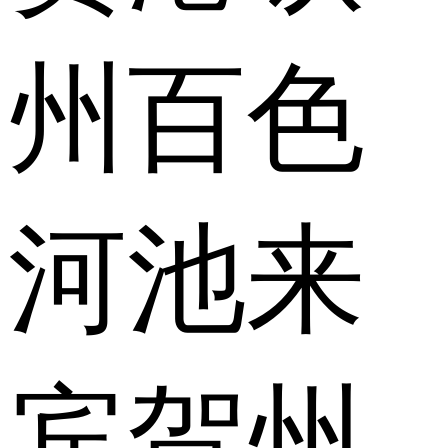
州
百色
河池
来
宾
贺州