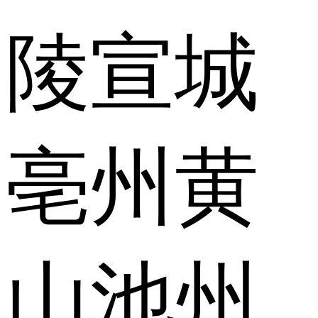
陵
宣城
亳州
黄
山
池州