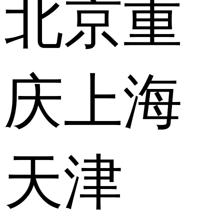
北京
重
庆
上海
天津