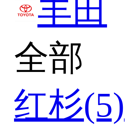
丰田
全部
红杉(5)