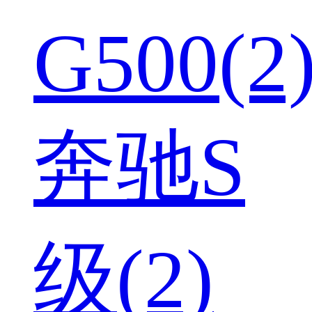
G500(2
奔驰S
级(2)