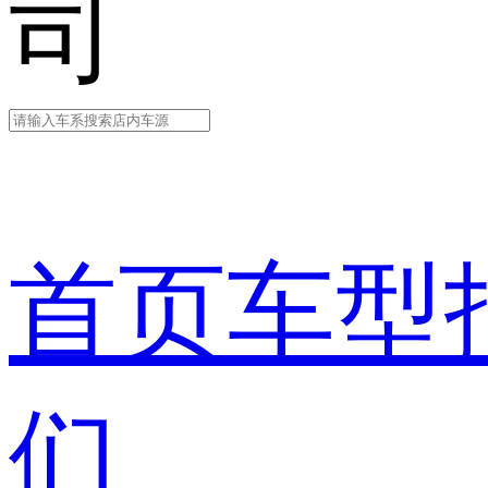
司
首页
车型
们