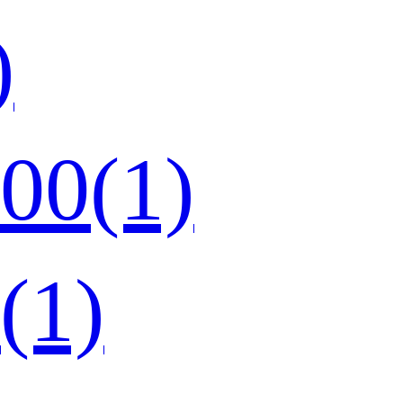
)
0(1)
1)