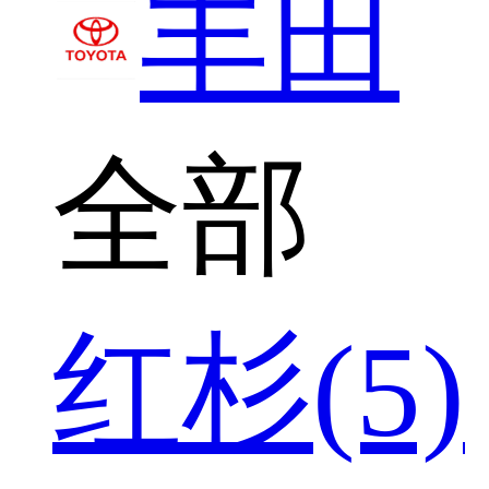
丰田
全部
红杉(5)