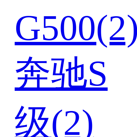
G500(2
奔驰S
级(2)