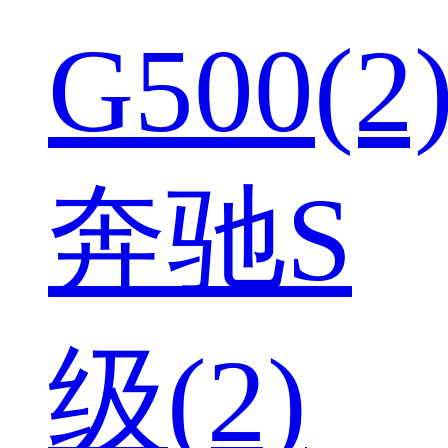
G500(2
奔驰S
级(2)