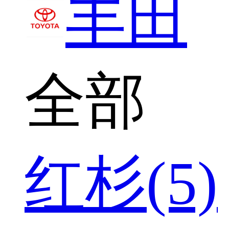
丰田
全部
红杉(5)