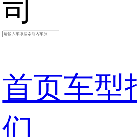
司
首页
车型
们