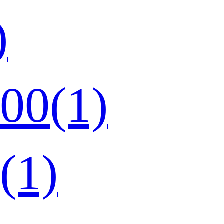
)
0(1)
1)