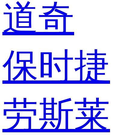
道奇
保时捷
劳斯莱