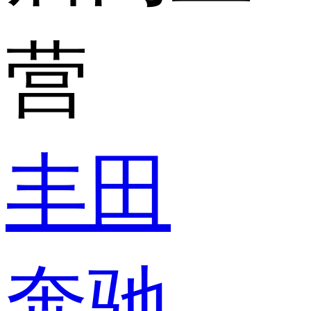
营
丰田
奔驰