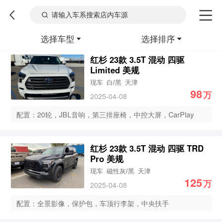
选择车型
选择排序
红杉 23款 3.5T 混动 四驱
Limited 美规
现车
白/黑
天津
98
万
2025-04-08
配置：20轮，JBL音响，第三排座椅，中控大屏，CarPlay
红杉 23款 3.5T 混动 四驱 TRD
Pro 美规
现车
磁性灰/黑
天津
125
万
2025-04-08
配置：全景影像，保护包，车顶行李架，中央扶手