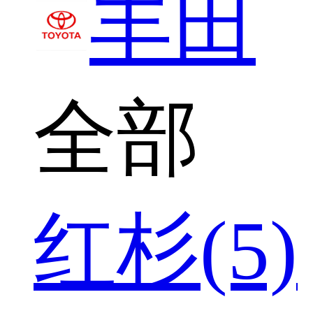
丰田
全部
红杉(5)