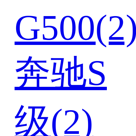
G500(2
奔驰S
级(2)