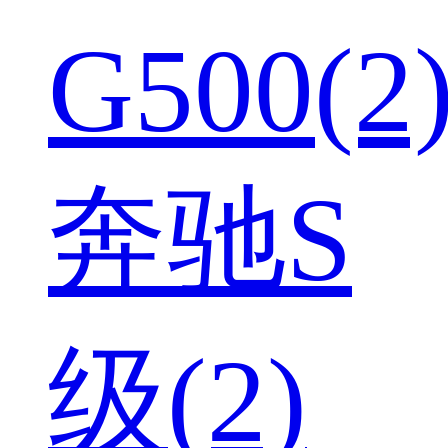
G500(2
奔驰S
级(2)