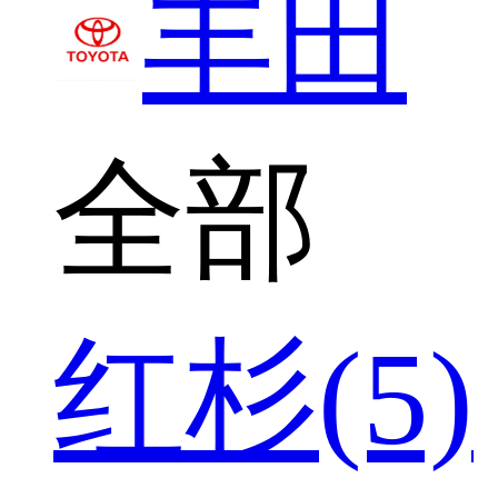
丰田
全部
红杉(5)