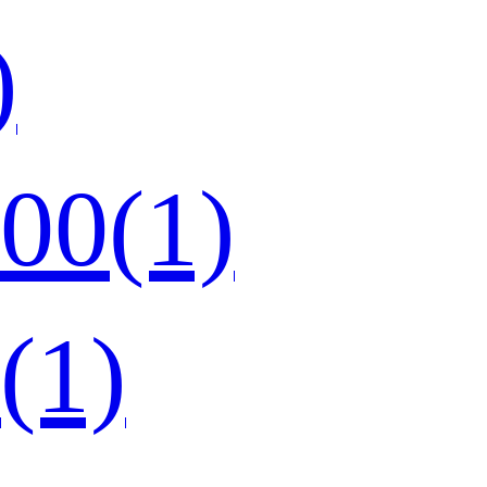
)
0(1)
1)