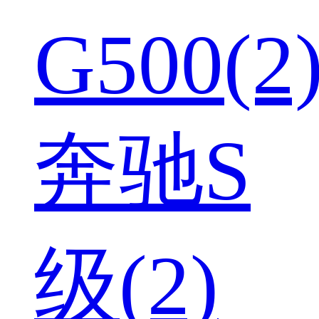
G500(2
奔驰S
级(2)