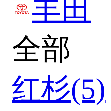
丰田
全部
红杉(5)