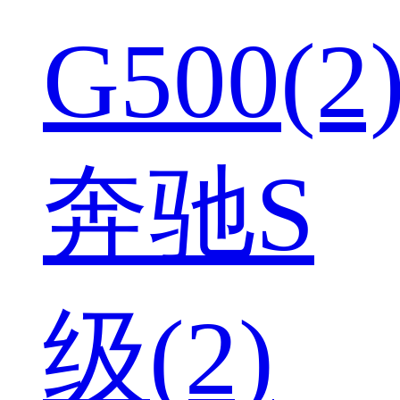
G500(2
奔驰S
级(2)