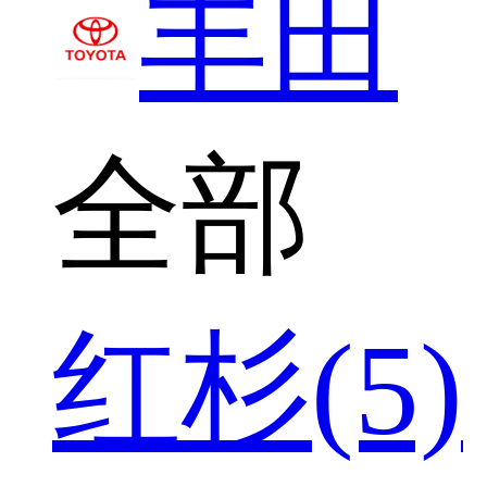
丰田
全部
红杉(5)