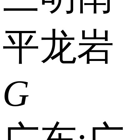
平
龙岩
G