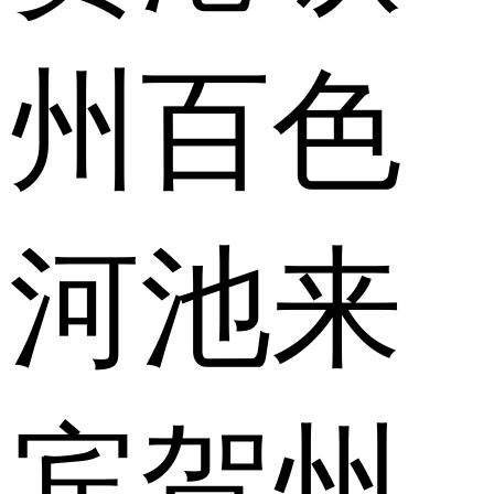
州
百色
河池
来
宾
贺州