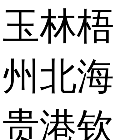
玉林
梧
州
北海
贵港
钦