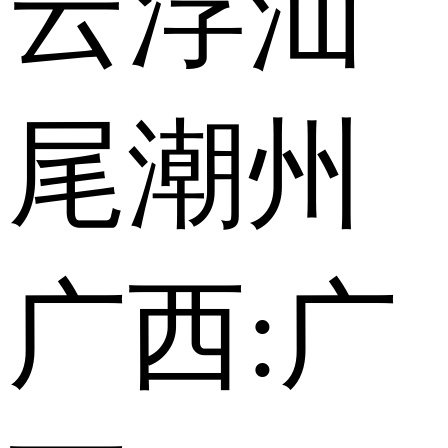
云浮
汕
尾
潮州
广西:
广