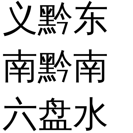
义
黔东
南
黔南
六盘水