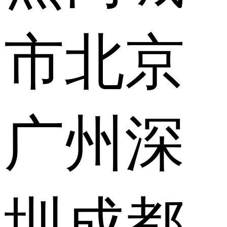
市
北京
广州
深
圳
成都