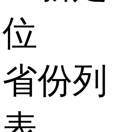
位
省份列
表