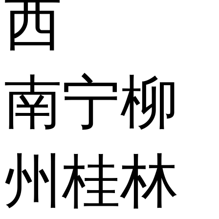
西
南宁
柳
州
桂林