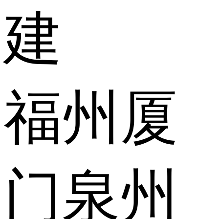
建
福州
厦
门
泉州