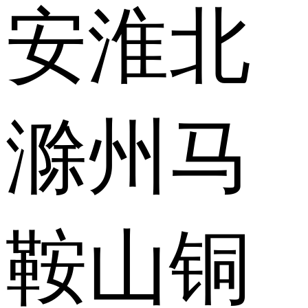
安
淮北
滁州
马
鞍山
铜