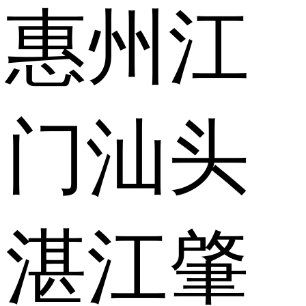
惠州
江
门
汕头
湛江
肇