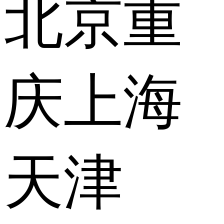
北京
重
庆
上海
天津