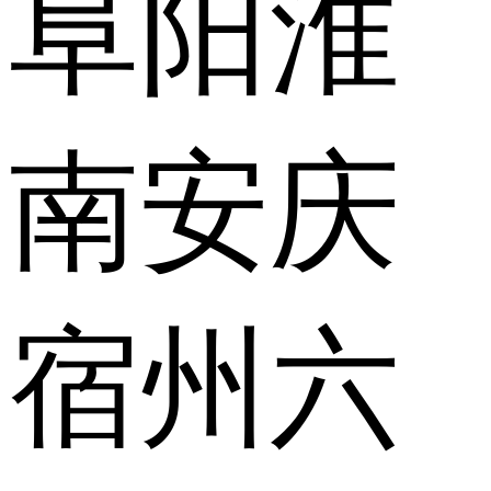
阜阳
淮
南
安庆
宿州
六