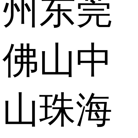
州
东莞
佛山
中
山
珠海