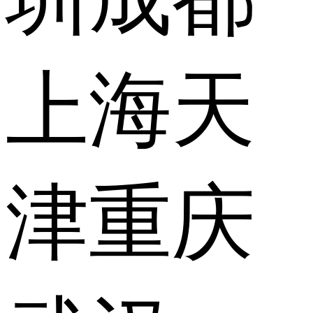
上海
天
津
重庆