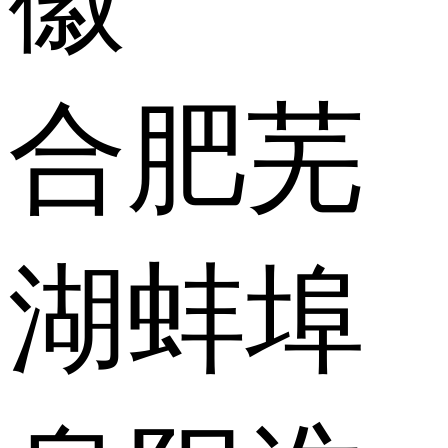
合肥
芜
湖
蚌埠