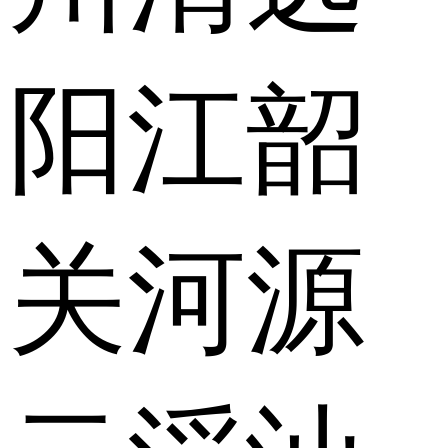
阳江
韶
关
河源