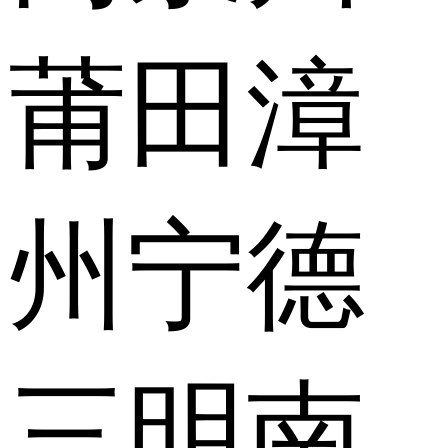
莆田
漳
州
宁德
三明
南