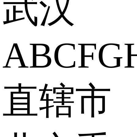
武汉
A
B
C
F
G
直辖市