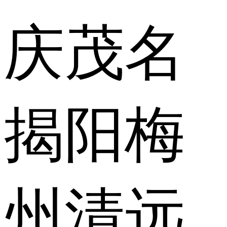
庆
茂名
揭阳
梅
州
清远