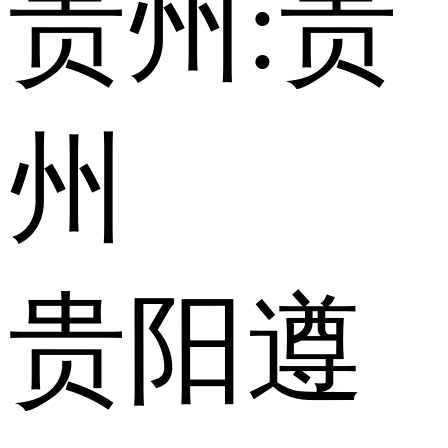
贵州:
贵
州
贵阳
遵