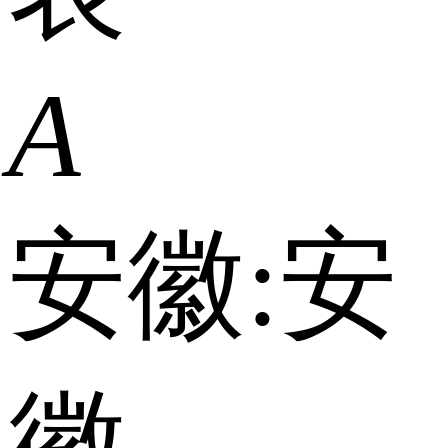
A
安徽:
安
徽