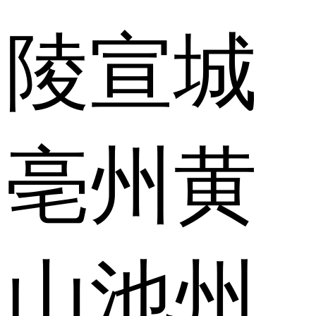
陵
宣城
亳州
黄
山
池州