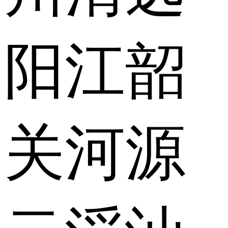
阳江
韶
关
河源