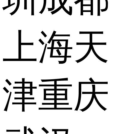
上海
天
津
重庆