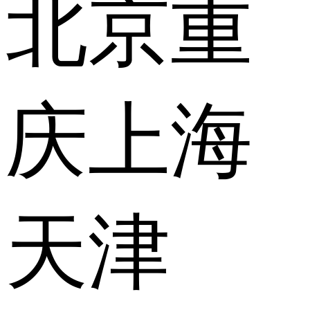
北京
重
庆
上海
天津