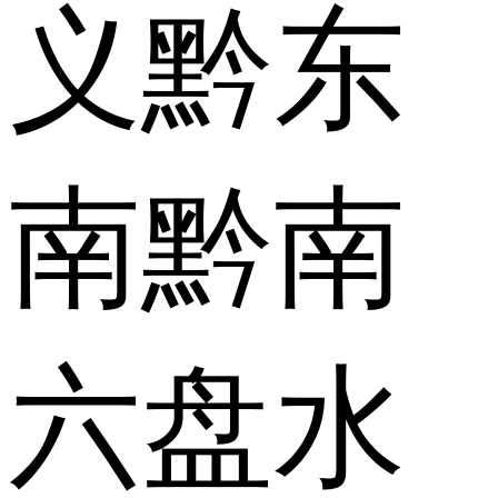
义
黔东
南
黔南
六盘水