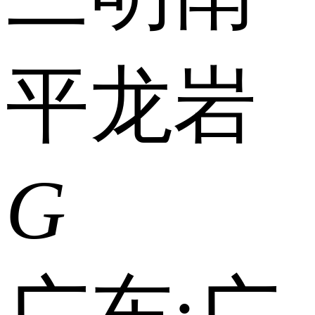
平
龙岩
G