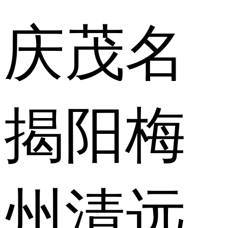
庆
茂名
揭阳
梅
州
清远