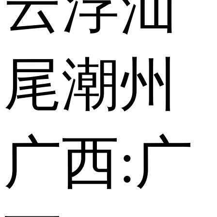
云浮
汕
尾
潮州
广西:
广