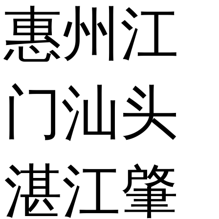
惠州
江
门
汕头
湛江
肇