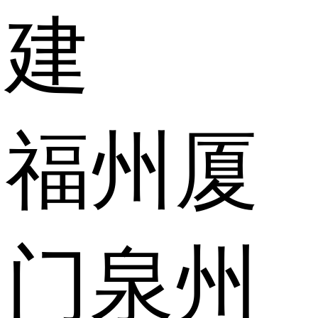
建
福州
厦
门
泉州