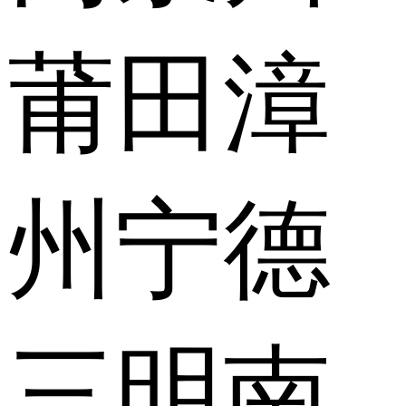
莆田
漳
州
宁德
三明
南