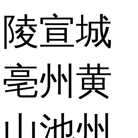
陵
宣城
亳州
黄
山
池州