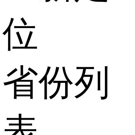
位
省份列
表