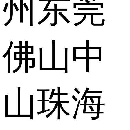
州
东莞
佛山
中
山
珠海