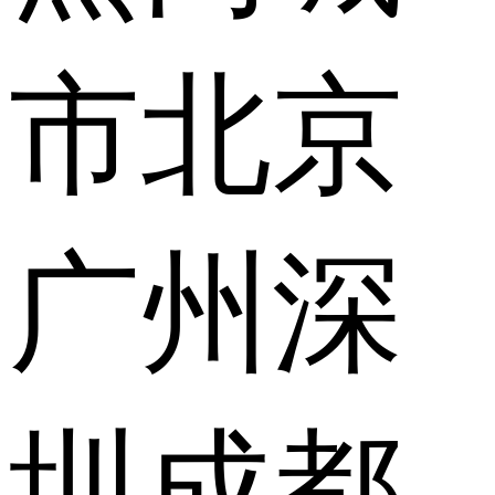
市
北京
广州
深
圳
成都