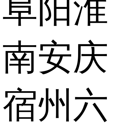
阜阳
淮
南
安庆
宿州
六