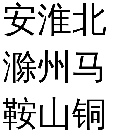
安
淮北
滁州
马
鞍山
铜