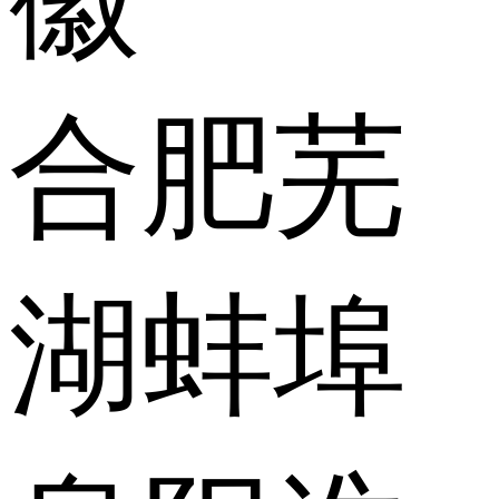
合肥
芜
湖
蚌埠