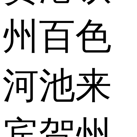
州
百色
河池
来
宾
贺州