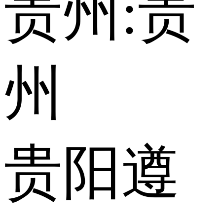
贵州:
贵
州
贵阳
遵