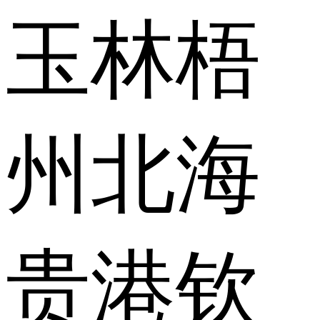
玉林
梧
州
北海
贵港
钦