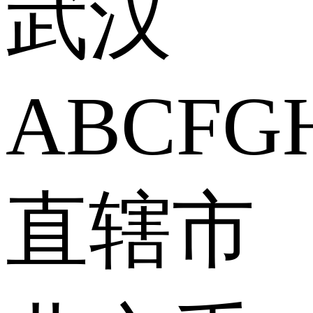
武汉
A
B
C
F
G
直辖市