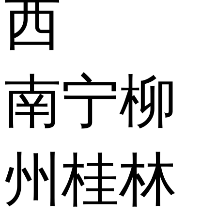
西
南宁
柳
州
桂林