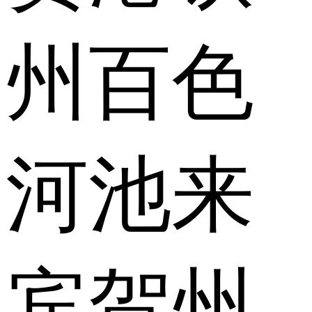
州
百色
河池
来
宾
贺州