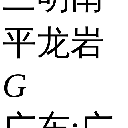
平
龙岩
G