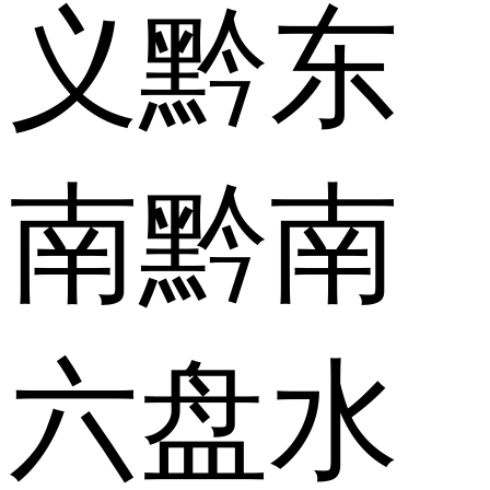
义
黔东
南
黔南
六盘水