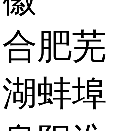
合肥
芜
湖
蚌埠