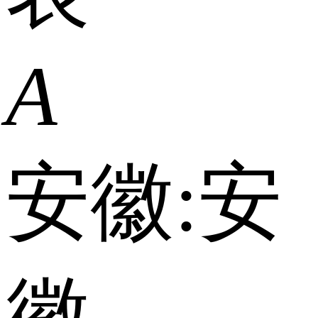
A
安徽:
安
徽