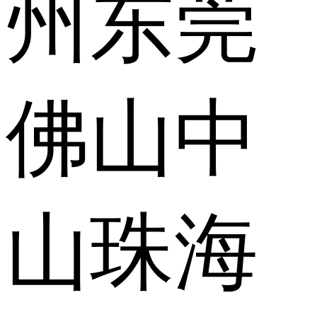
州
东莞
佛山
中
山
珠海