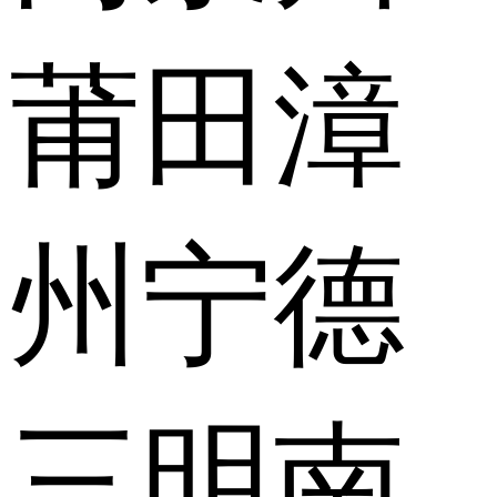
莆田
漳
州
宁德
三明
南