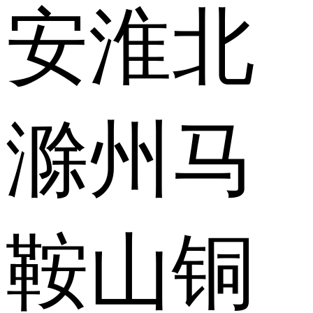
安
淮北
滁州
马
鞍山
铜