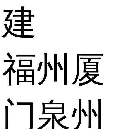
建
福州
厦
门
泉州