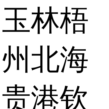
玉林
梧
州
北海
贵港
钦