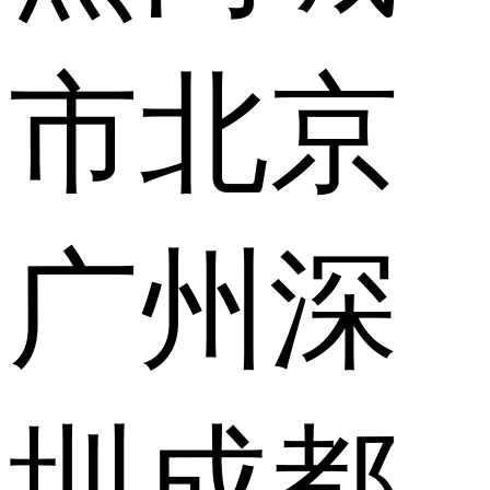
市
北京
广州
深
圳
成都