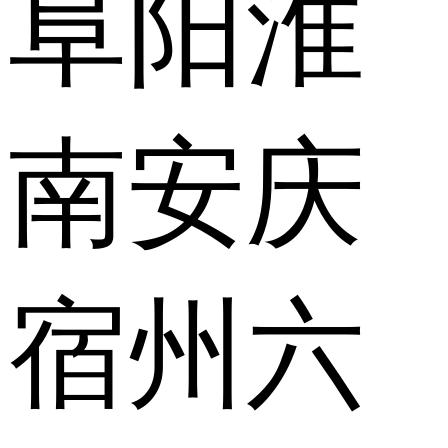
阜阳
淮
南
安庆
宿州
六