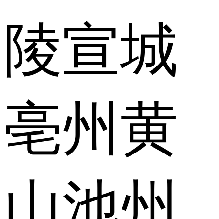
陵
宣城
亳州
黄
山
池州