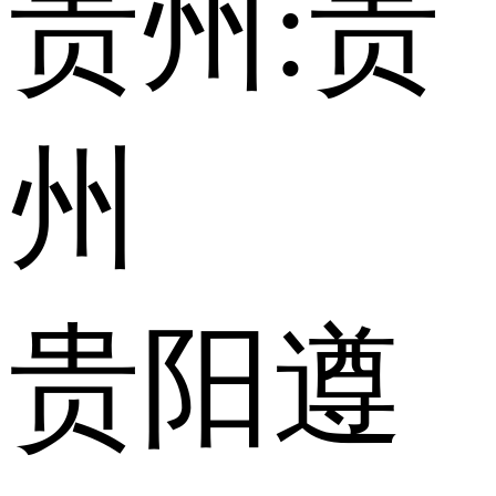
贵州:
贵
州
贵阳
遵