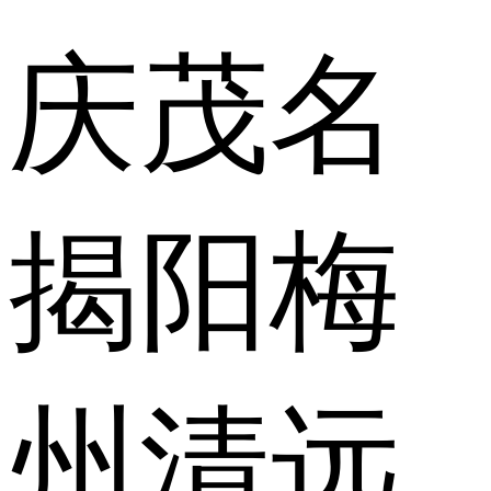
庆
茂名
揭阳
梅
州
清远