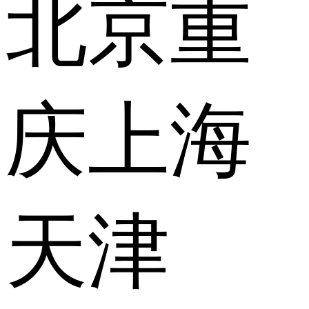
北京
重
庆
上海
天津