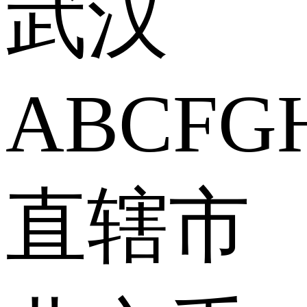
武汉
A
B
C
F
G
直辖市