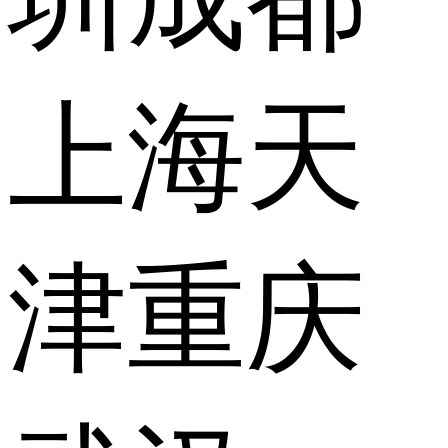
上海
天
津
重庆