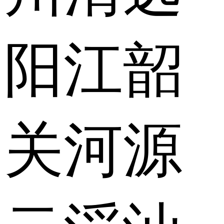
阳江
韶
关
河源