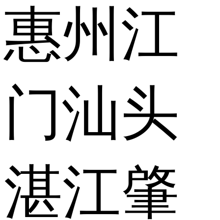
惠州
江
门
汕头
湛江
肇