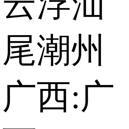
云浮
汕
尾
潮州
广西:
广