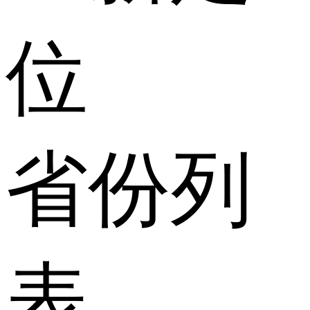
位
省份列
表