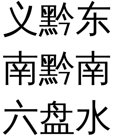
义
黔东
南
黔南
六盘水