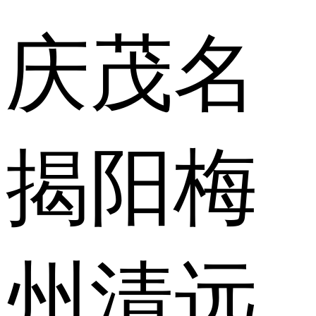
庆
茂名
揭阳
梅
州
清远