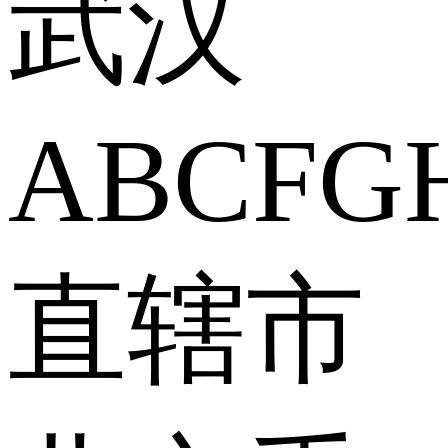
武汉
A
B
C
F
G
直辖市