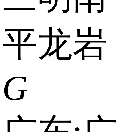
平
龙岩
G