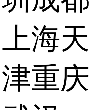
上海
天
津
重庆