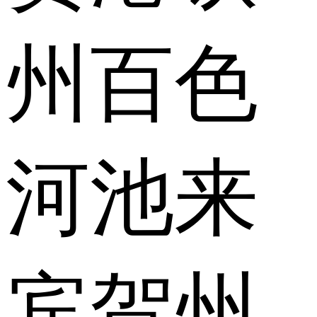
州
百色
河池
来
宾
贺州