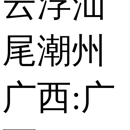
云浮
汕
尾
潮州
广西:
广