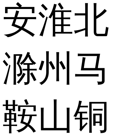
安
淮北
滁州
马
鞍山
铜