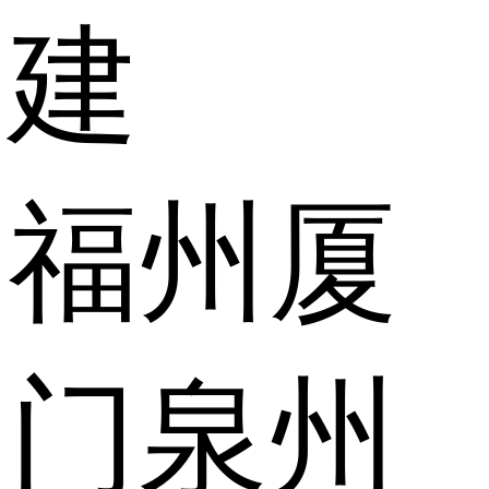
建
福州
厦
门
泉州