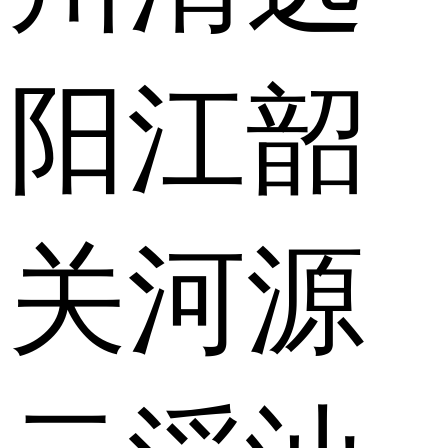
阳江
韶
关
河源