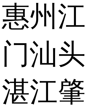
惠州
江
门
汕头
湛江
肇