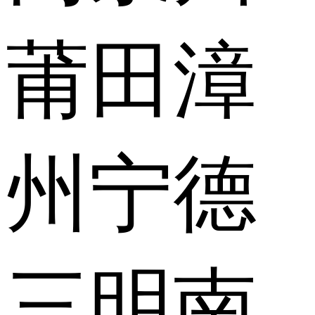
莆田
漳
州
宁德
三明
南