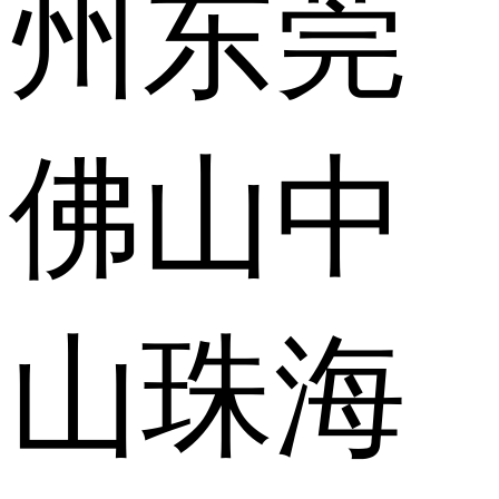
州
东莞
佛山
中
山
珠海