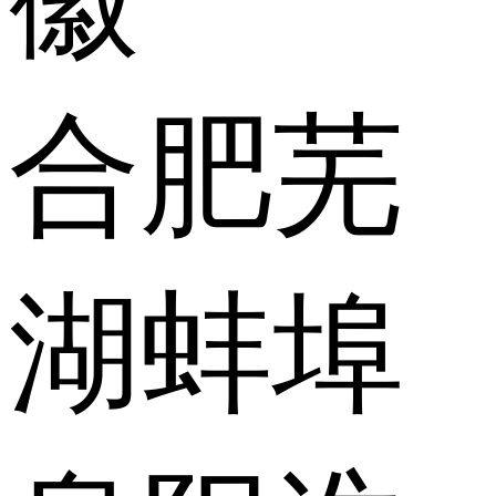
合肥
芜
湖
蚌埠