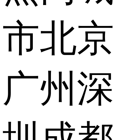
市
北京
广州
深
圳
成都