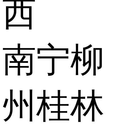
西
南宁
柳
州
桂林