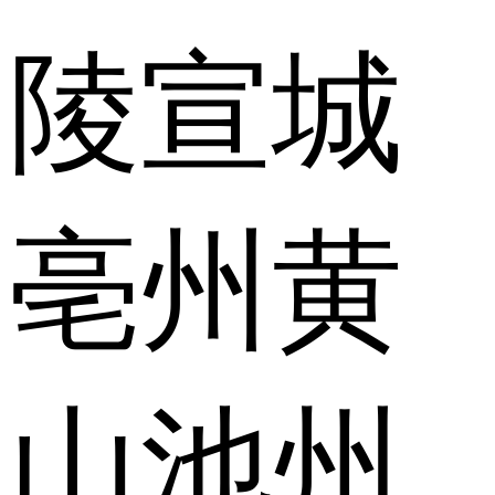
陵
宣城
亳州
黄
山
池州