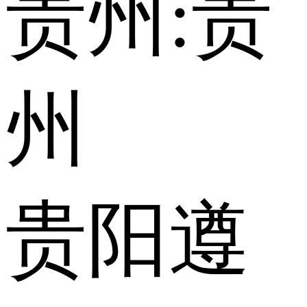
贵州:
贵
州
贵阳
遵