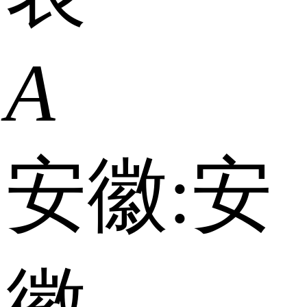
A
安徽:
安
徽