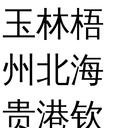
玉林
梧
州
北海
贵港
钦