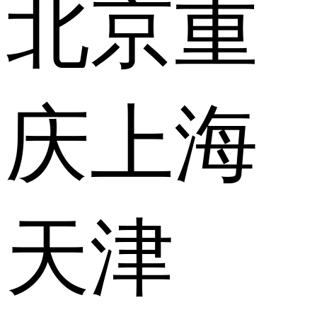
北京
重
庆
上海
天津