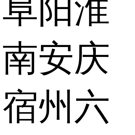
阜阳
淮
南
安庆
宿州
六