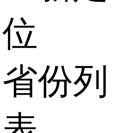
位
省份列
表