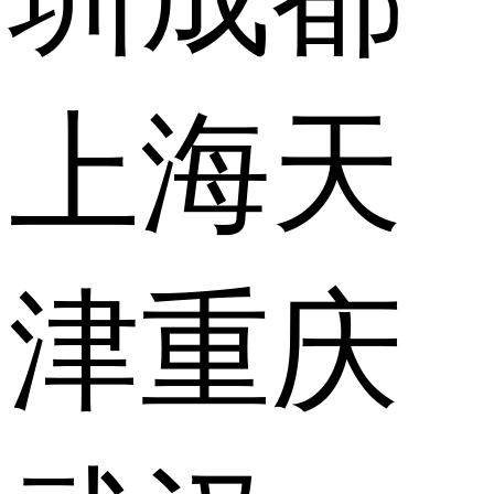
上海
天
津
重庆