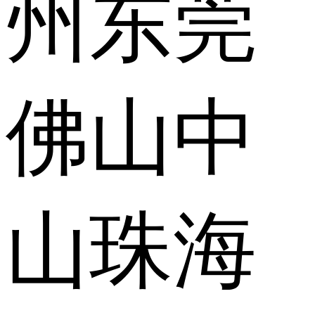
州
东莞
佛山
中
山
珠海