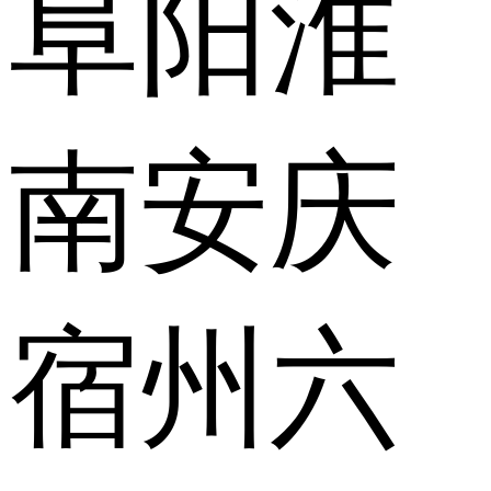
阜阳
淮
南
安庆
宿州
六