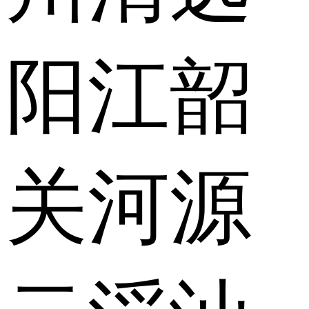
阳江
韶
关
河源