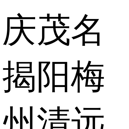
庆
茂名
揭阳
梅
州
清远