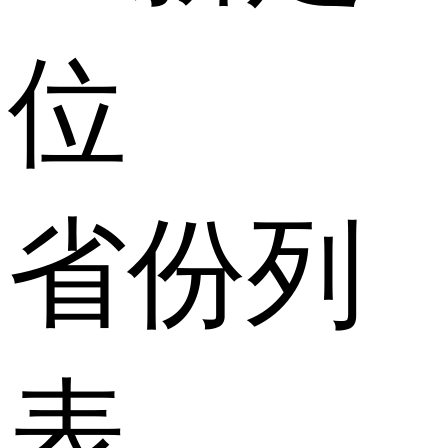
位
省份列
表