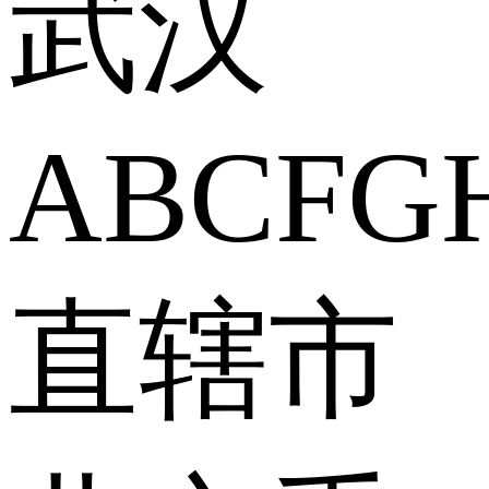
武汉
A
B
C
F
G
直辖市