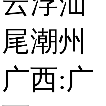
云浮
汕
尾
潮州
广西:
广