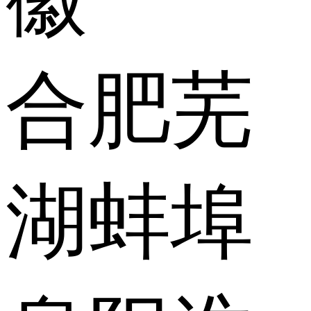
合肥
芜
湖
蚌埠