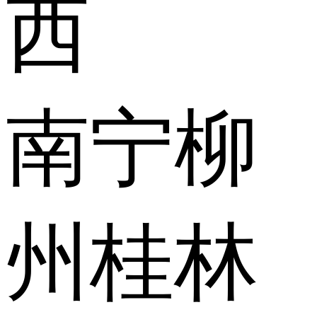
西
南宁
柳
州
桂林