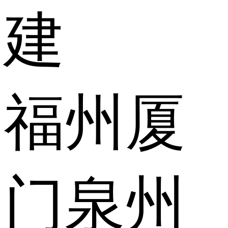
建
福州
厦
门
泉州