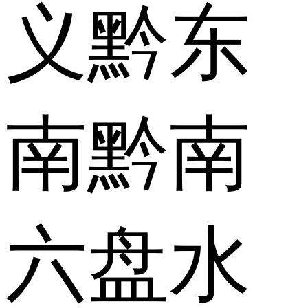
义
黔东
南
黔南
六盘水