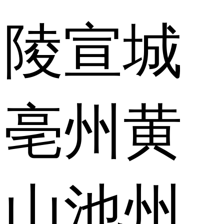
陵
宣城
亳州
黄
山
池州