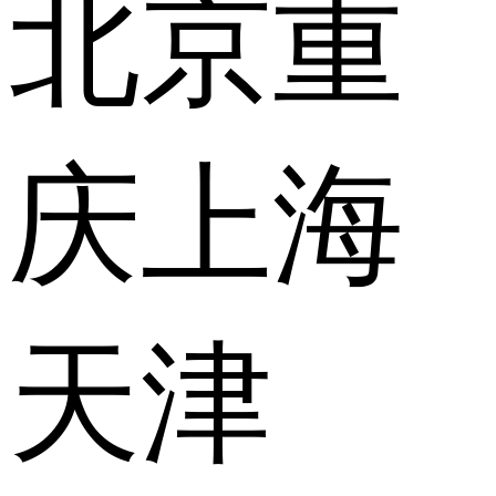
北京
重
庆
上海
天津