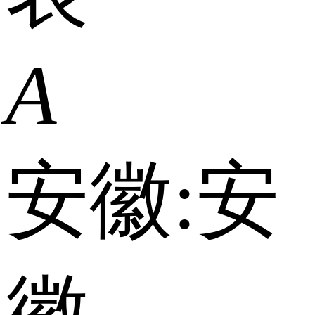
A
安徽:
安
徽