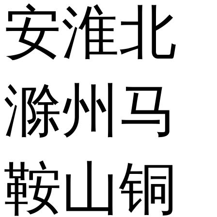
安
淮北
滁州
马
鞍山
铜