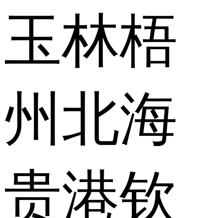
玉林
梧
州
北海
贵港
钦