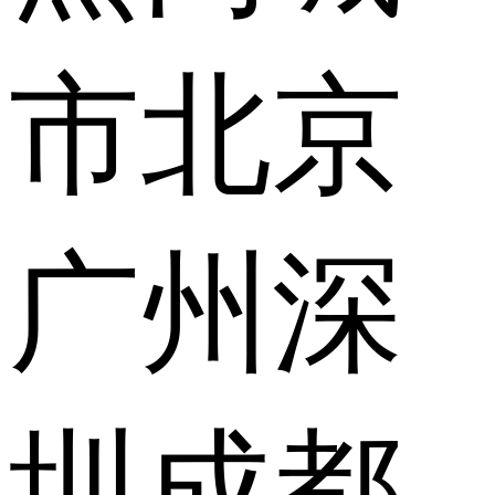
市
北京
广州
深
圳
成都