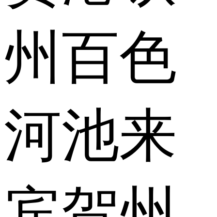
州
百色
河池
来
宾
贺州