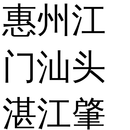
惠州
江
门
汕头
湛江
肇