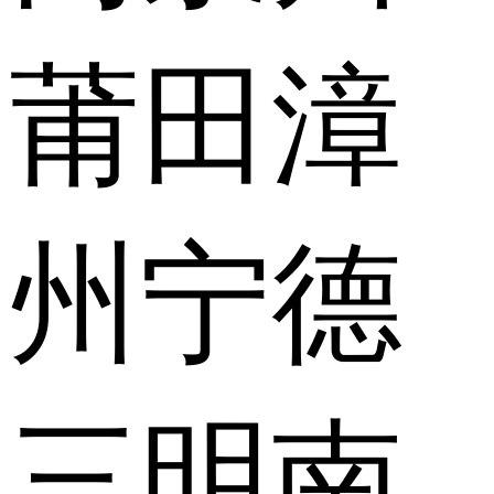
莆田
漳
州
宁德
三明
南