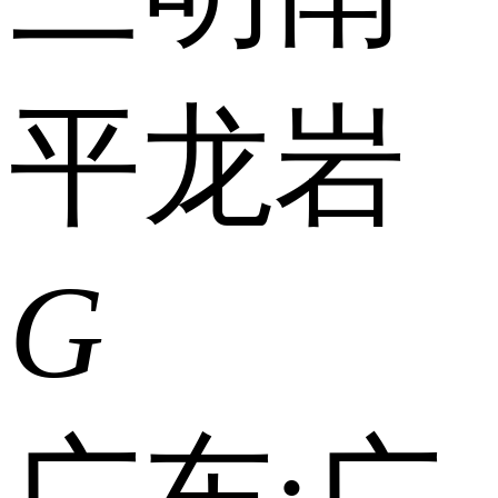
平
龙岩
G