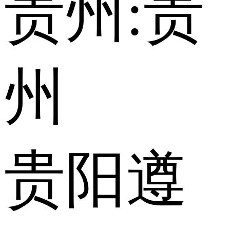
贵州:
贵
州
贵阳
遵