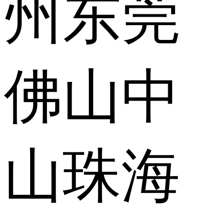
州
东莞
佛山
中
山
珠海