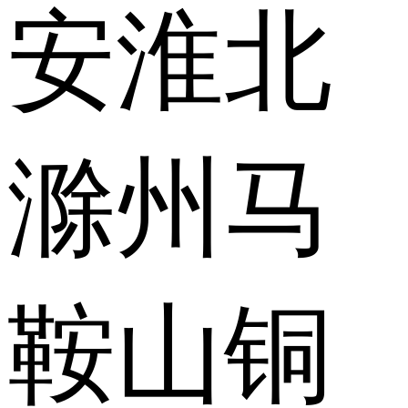
安
淮北
滁州
马
鞍山
铜