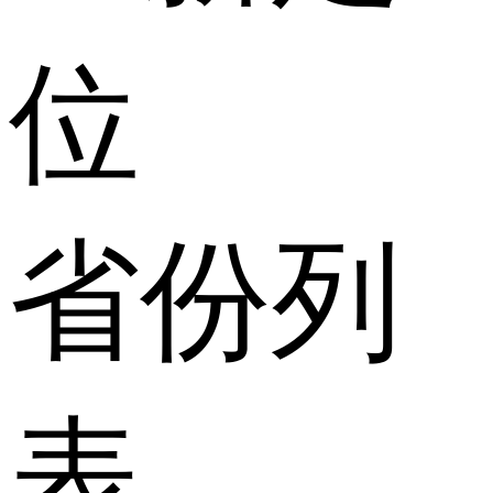
位
省份列
表