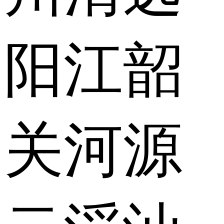
阳江
韶
关
河源