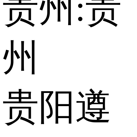
贵州:
贵
州
贵阳
遵