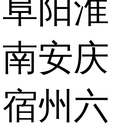
阜阳
淮
南
安庆
宿州
六