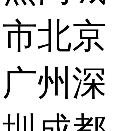
市
北京
广州
深
圳
成都