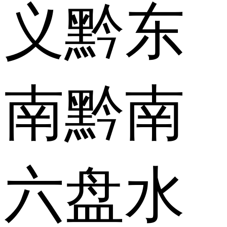
义
黔东
南
黔南
六盘水