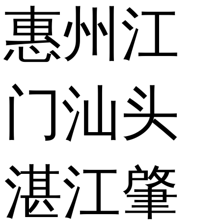
惠州
江
门
汕头
湛江
肇