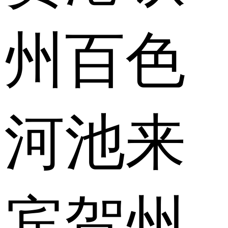
州
百色
河池
来
宾
贺州