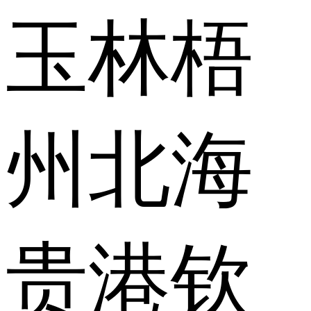
玉林
梧
州
北海
贵港
钦