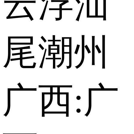
云浮
汕
尾
潮州
广西:
广