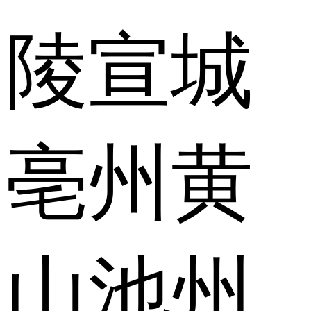
陵
宣城
亳州
黄
山
池州