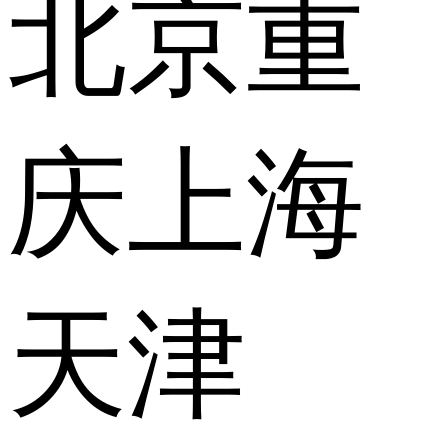
北京
重
庆
上海
天津