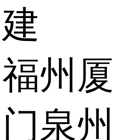
建
福州
厦
门
泉州