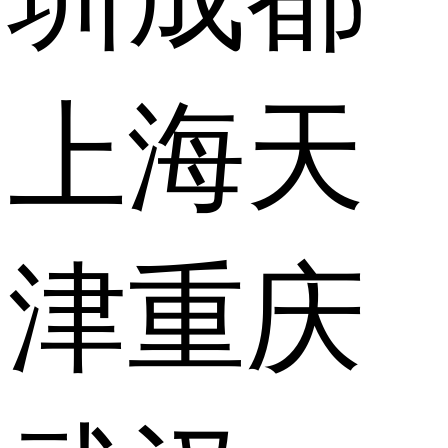
上海
天
津
重庆