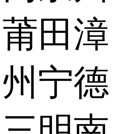
莆田
漳
州
宁德
三明
南