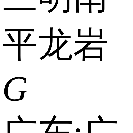
平
龙岩
G