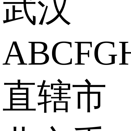
武汉
A
B
C
F
G
直辖市