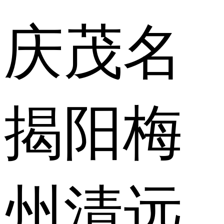
庆
茂名
揭阳
梅
州
清远