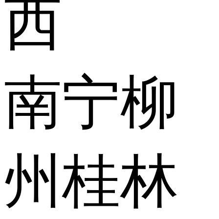
西
南宁
柳
州
桂林