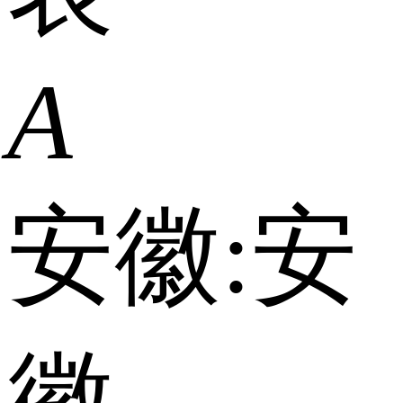
A
安徽:
安
徽