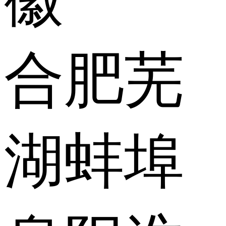
合肥
芜
湖
蚌埠