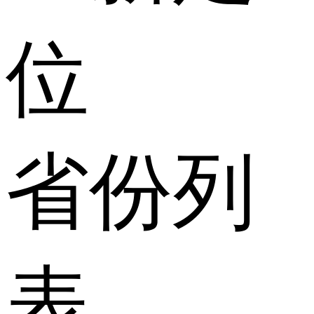
位
省份列
表