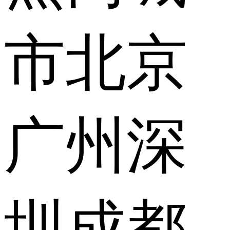
市
北京
广州
深
圳
成都