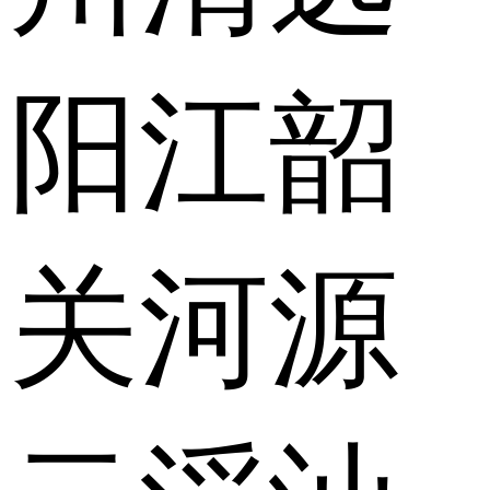
阳江
韶
关
河源