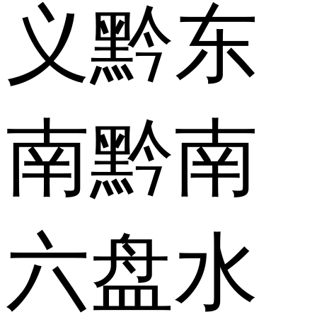
义
黔东
南
黔南
六盘水