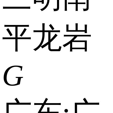
平
龙岩
G