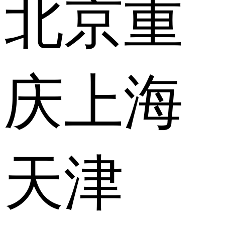
北京
重
庆
上海
天津