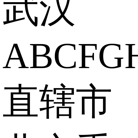
武汉
A
B
C
F
G
直辖市