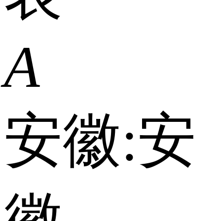
A
安徽:
安
徽