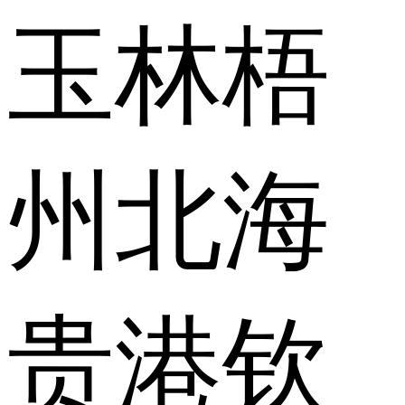
玉林
梧
州
北海
贵港
钦