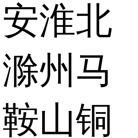
安
淮北
滁州
马
鞍山
铜