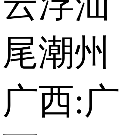
云浮
汕
尾
潮州
广西:
广