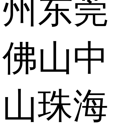
州
东莞
佛山
中
山
珠海