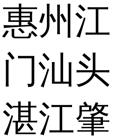
惠州
江
门
汕头
湛江
肇