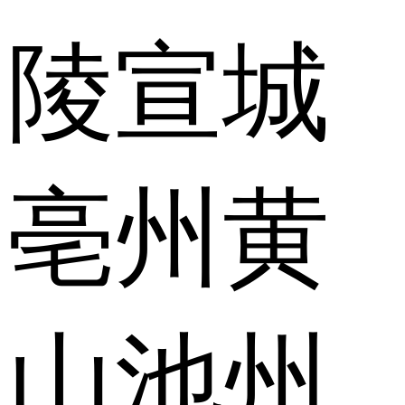
陵
宣城
亳州
黄
山
池州