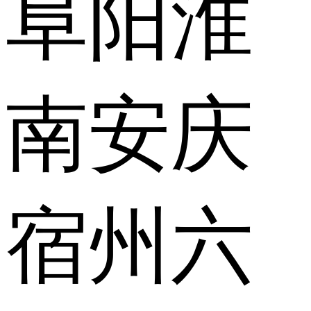
阜阳
淮
南
安庆
宿州
六