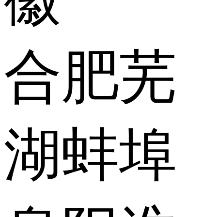
合肥
芜
湖
蚌埠