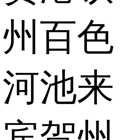
州
百色
河池
来
宾
贺州