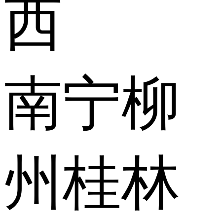
西
南宁
柳
州
桂林