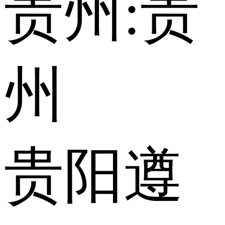
贵州:
贵
州
贵阳
遵