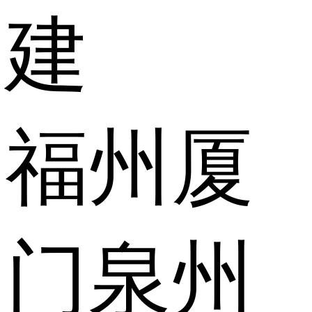
建
福州
厦
门
泉州