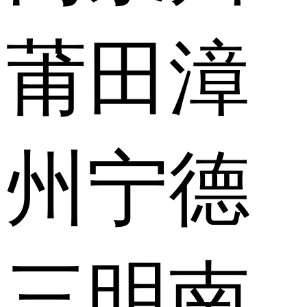
莆田
漳
州
宁德
三明
南