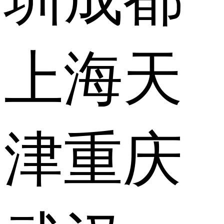
上海
天
津
重庆