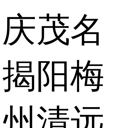
庆
茂名
揭阳
梅
州
清远