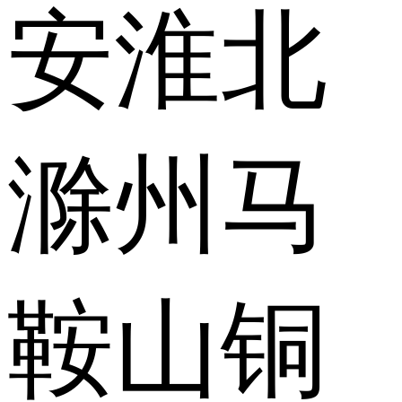
安
淮北
滁州
马
鞍山
铜