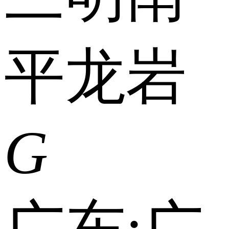
平
龙岩
G