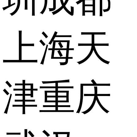
上海
天
津
重庆