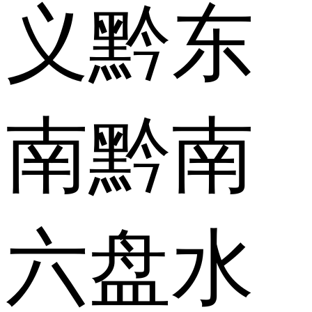
义
黔东
南
黔南
六盘水