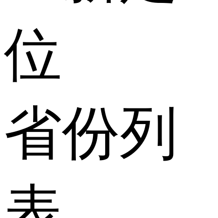
位
省份列
表