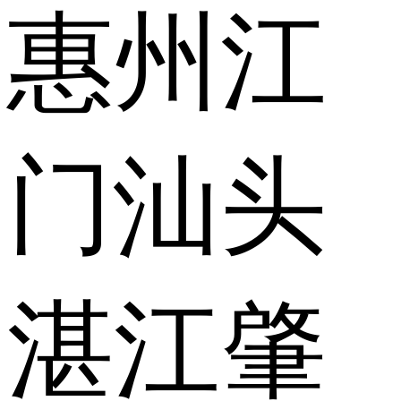
惠州
江
门
汕头
湛江
肇