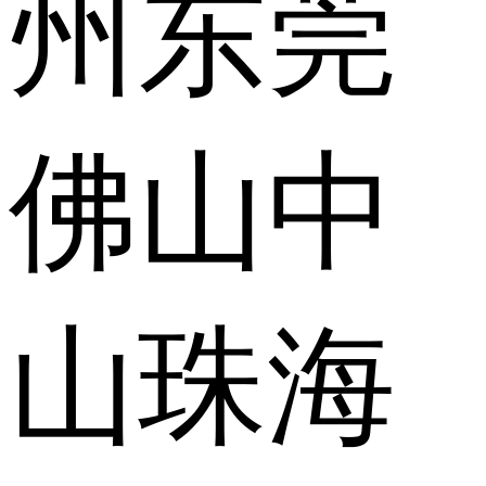
州
东莞
佛山
中
山
珠海