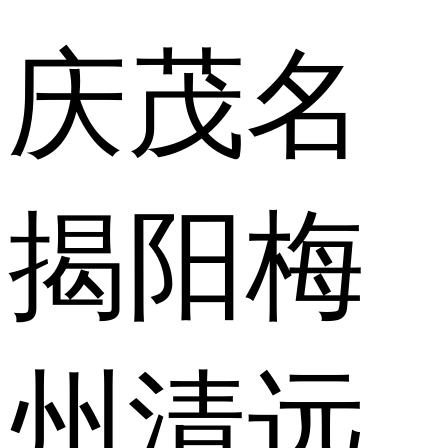
庆
茂名
揭阳
梅
州
清远