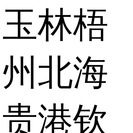
玉林
梧
州
北海
贵港
钦