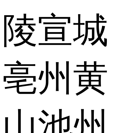
陵
宣城
亳州
黄
山
池州