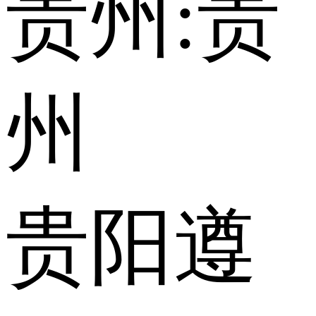
贵州:
贵
州
贵阳
遵