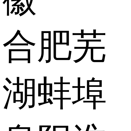
合肥
芜
湖
蚌埠