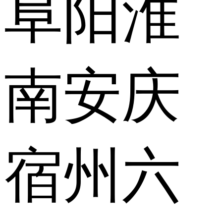
阜阳
淮
南
安庆
宿州
六