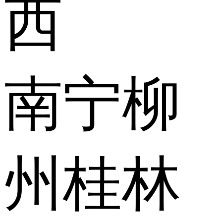
西
南宁
柳
州
桂林