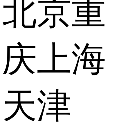
北京
重
庆
上海
天津