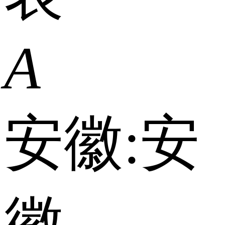
A
安徽:
安
徽