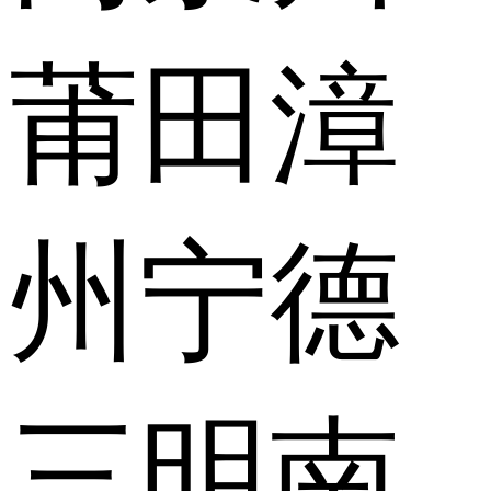
莆田
漳
州
宁德
三明
南