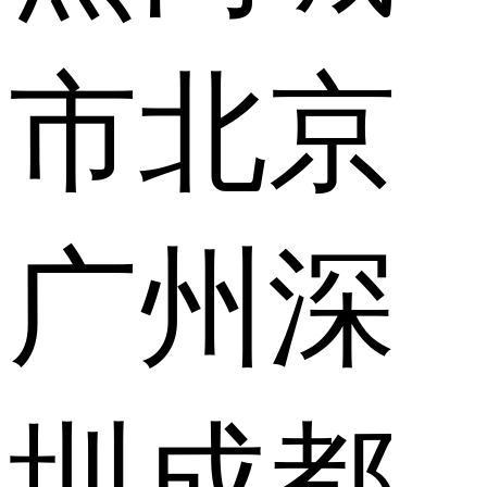
市
北京
广州
深
圳
成都