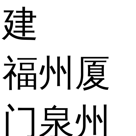
建
福州
厦
门
泉州