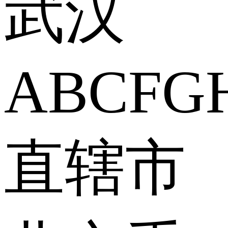
武汉
A
B
C
F
G
直辖市