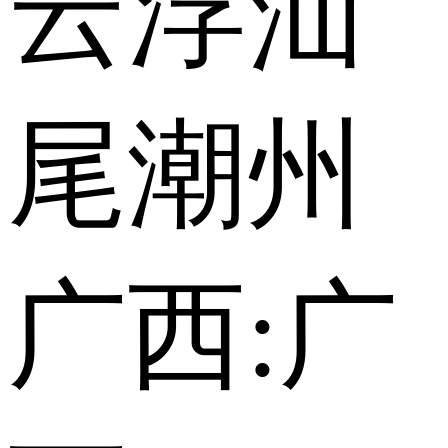
云浮
汕
尾
潮州
广西:
广