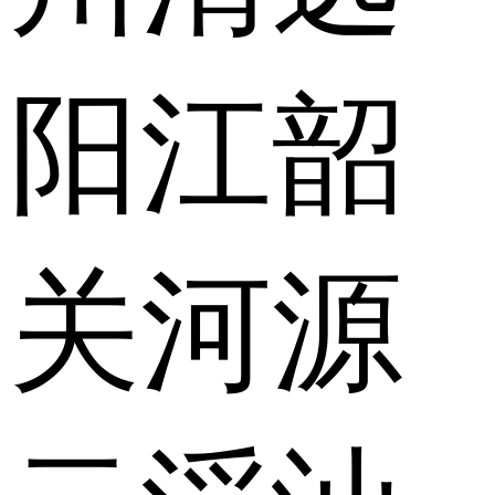
阳江
韶
关
河源