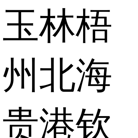
玉林
梧
州
北海
贵港
钦