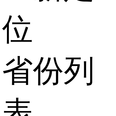
位
省份列
表