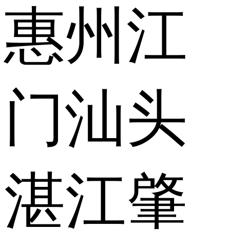
惠州
江
门
汕头
湛江
肇