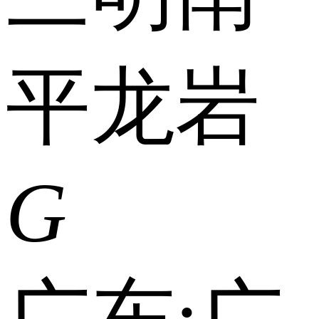
平
龙岩
G