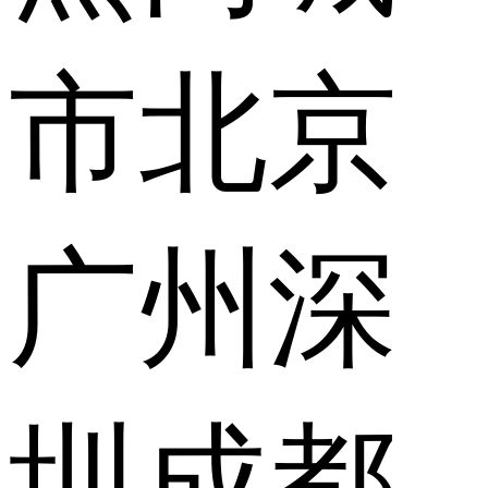
市
北京
广州
深
圳
成都