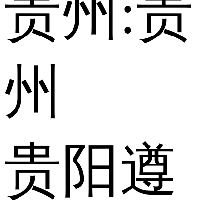
贵州:
贵
州
贵阳
遵