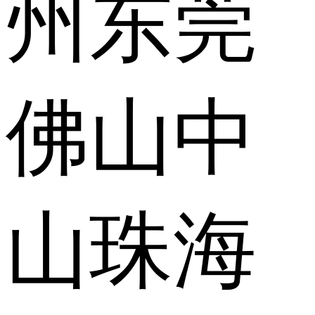
州
东莞
佛山
中
山
珠海