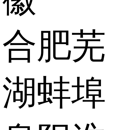
合肥
芜
湖
蚌埠