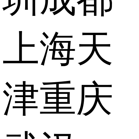
上海
天
津
重庆