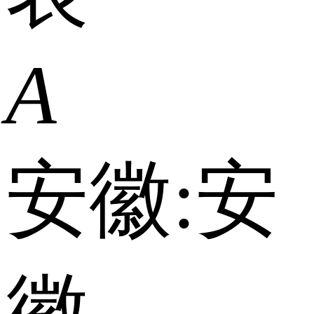
A
安徽:
安
徽