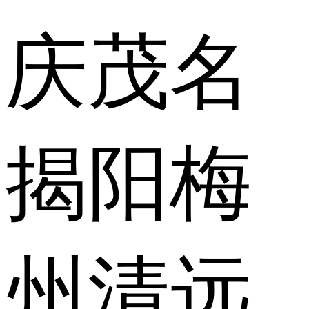
庆
茂名
揭阳
梅
州
清远