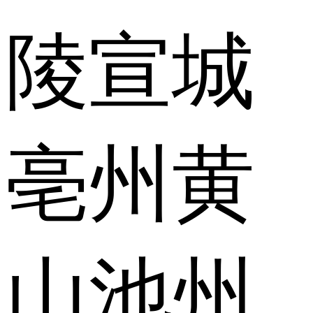
陵
宣城
亳州
黄
山
池州