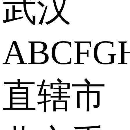
武汉
A
B
C
F
G
直辖市