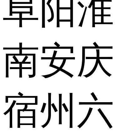
阜阳
淮
南
安庆
宿州
六