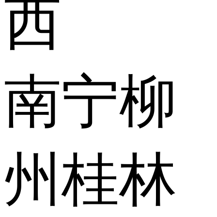
西
南宁
柳
州
桂林