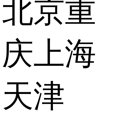
北京
重
庆
上海
天津