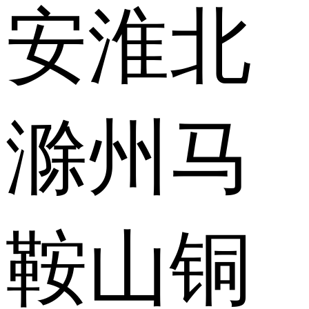
安
淮北
滁州
马
鞍山
铜