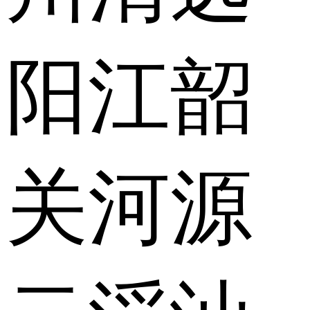
阳江
韶
关
河源