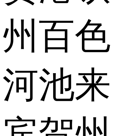
州
百色
河池
来
宾
贺州