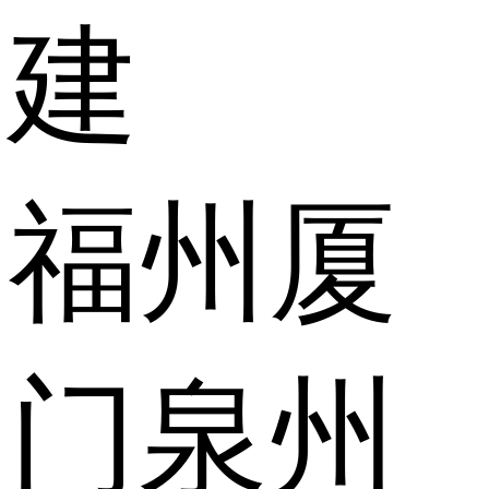
建
福州
厦
门
泉州