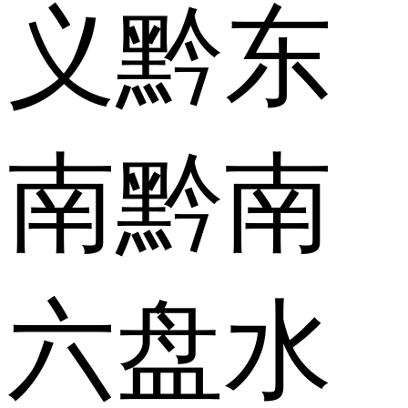
义
黔东
南
黔南
六盘水