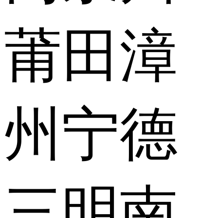
莆田
漳
州
宁德
三明
南