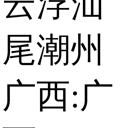
云浮
汕
尾
潮州
广西:
广