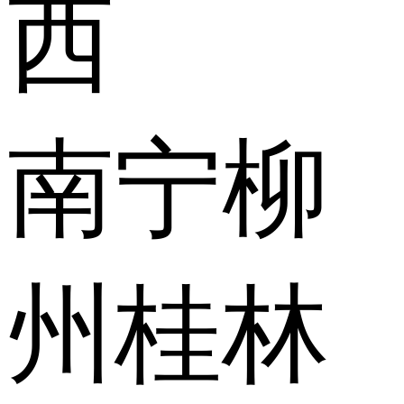
西
南宁
柳
州
桂林