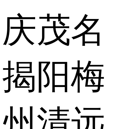
庆
茂名
揭阳
梅
州
清远