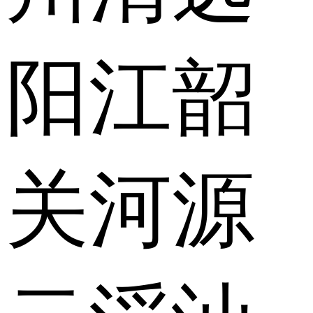
阳江
韶
关
河源