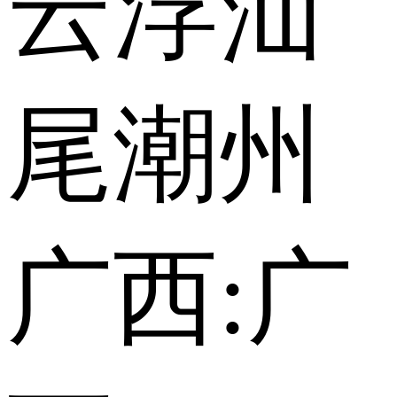
云浮
汕
尾
潮州
广西:
广