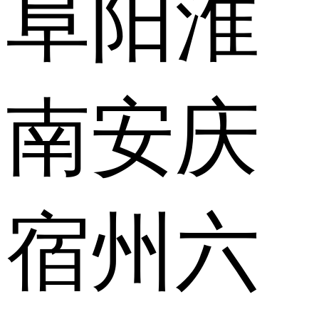
阜阳
淮
南
安庆
宿州
六