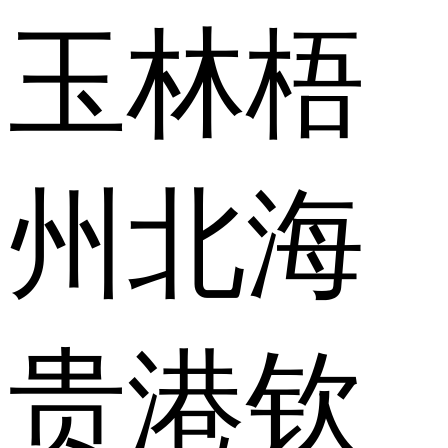
玉林
梧
州
北海
贵港
钦