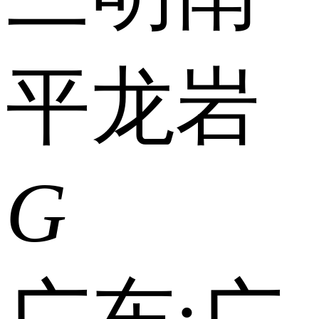
平
龙岩
G