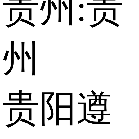
贵州:
贵
州
贵阳
遵