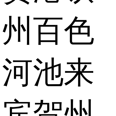
州
百色
河池
来
宾
贺州