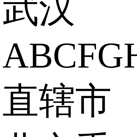
武汉
A
B
C
F
G
直辖市