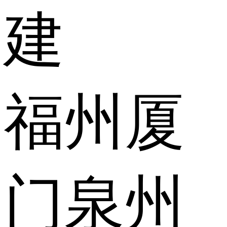
建
福州
厦
门
泉州