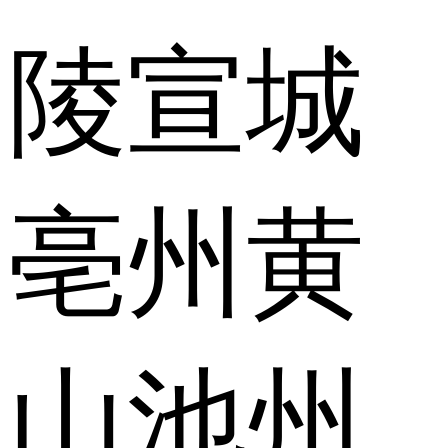
陵
宣城
亳州
黄
山
池州