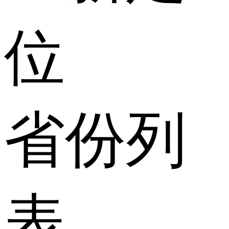
位
省份列
表