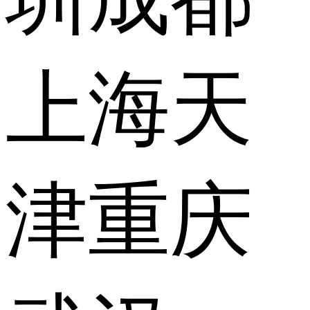
上海
天
津
重庆