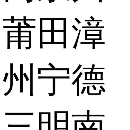
莆田
漳
州
宁德
三明
南