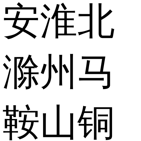
安
淮北
滁州
马
鞍山
铜