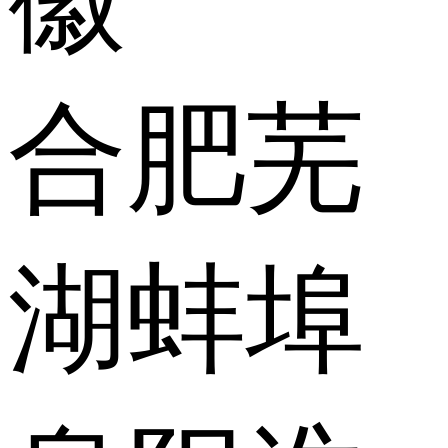
合肥
芜
湖
蚌埠