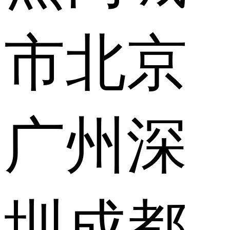
市
北京
广州
深
圳
成都