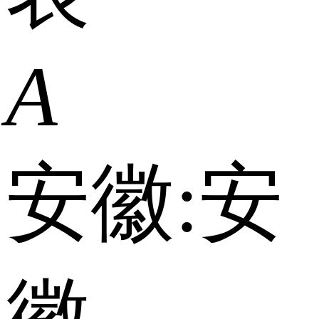
A
安徽:
安
徽