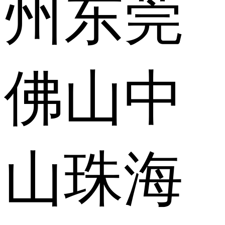
州
东莞
佛山
中
山
珠海