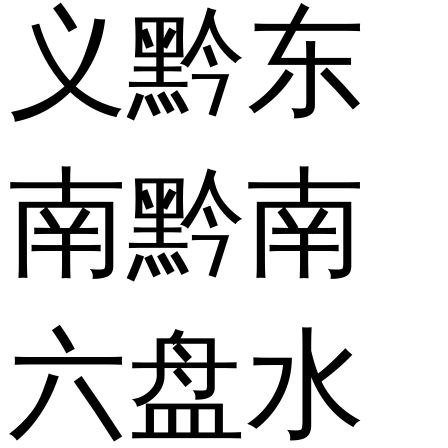
义
黔东
南
黔南
六盘水