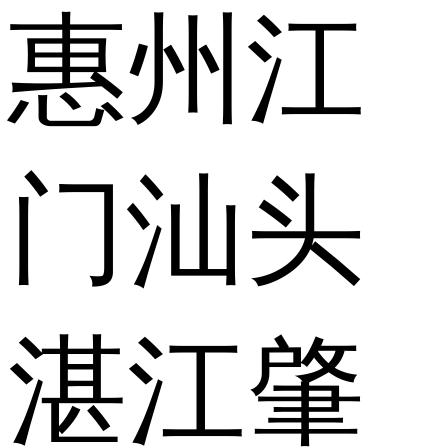
惠州
江
门
汕头
湛江
肇