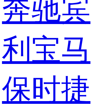
奔驰
宾
利
宝马
保时捷