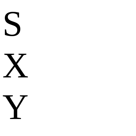
S
X
Y