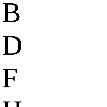
B
D
F