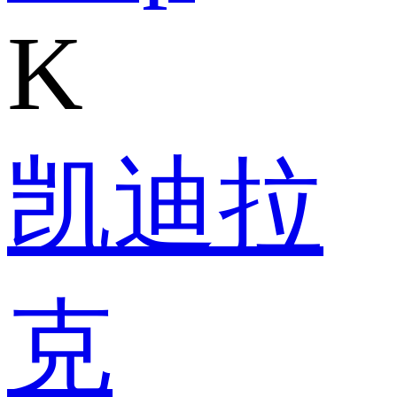
K
凯迪拉
克