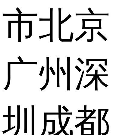
市
北京
广州
深
圳
成都