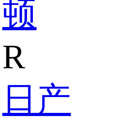
顿
R
日产