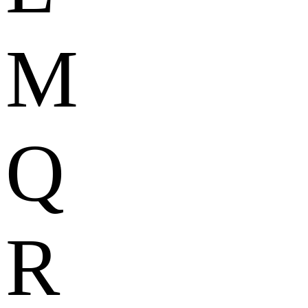
M
Q
R