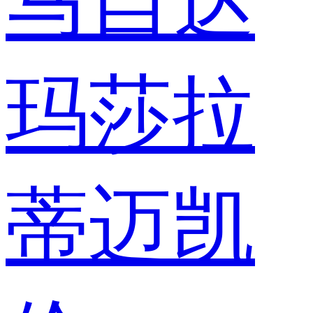
马自达
玛莎拉
蒂
迈凯