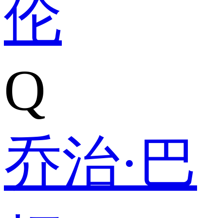
伦
Q
乔治·巴