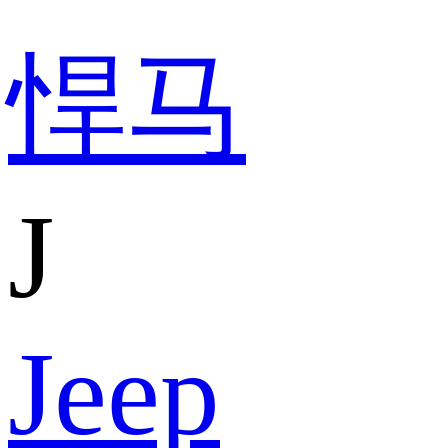
悍马
J
Jeep