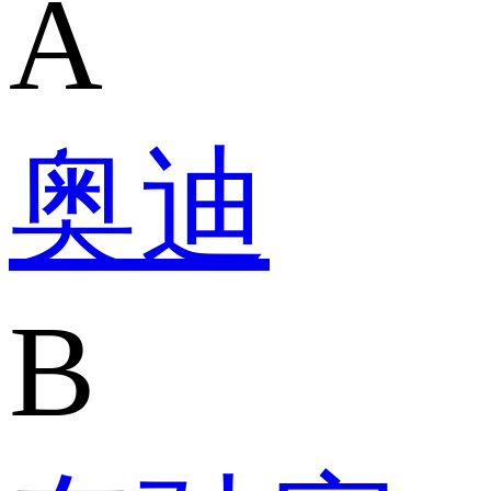
A
奥迪
B