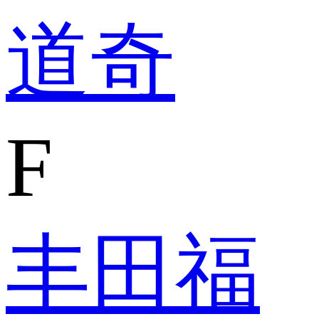
道奇
F
丰田
福