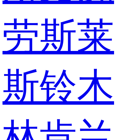
劳斯莱
斯
铃木
林肯
兰