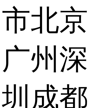
市
北京
广州
深
圳
成都