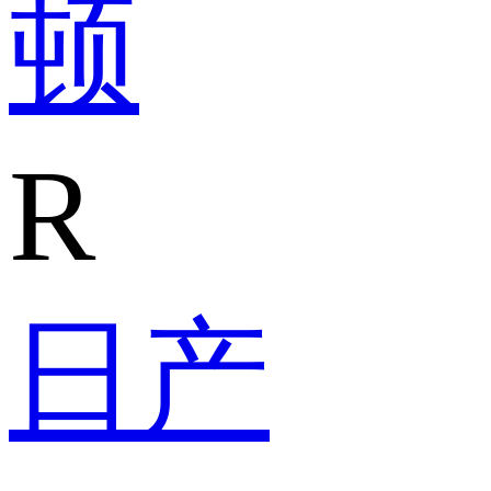
顿
R
日产