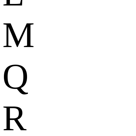
M
Q
R