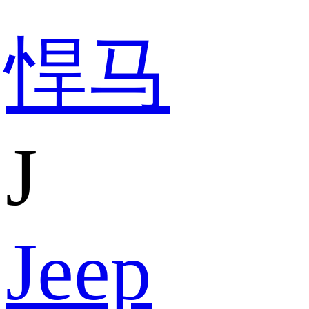
悍马
J
Jeep