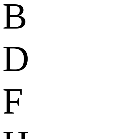
B
D
F