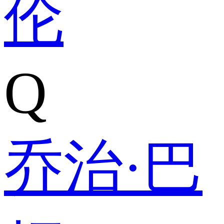
伦
Q
乔治·巴