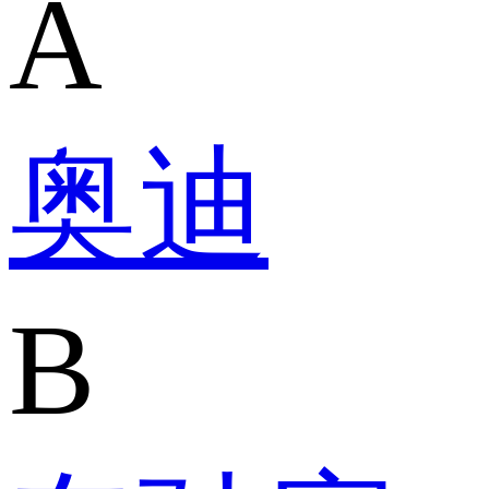
A
奥迪
B