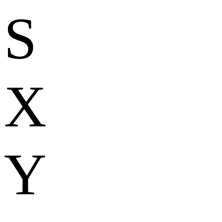
S
X
Y