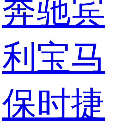
奔驰
宾
利
宝马
保时捷