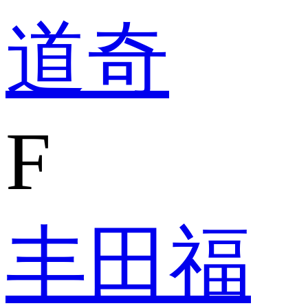
道奇
F
丰田
福