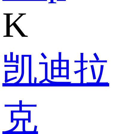
K
凯迪拉
克