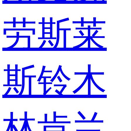
劳斯莱
斯
铃木
林肯
兰