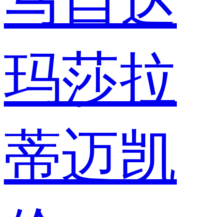
马自达
玛莎拉
蒂
迈凯