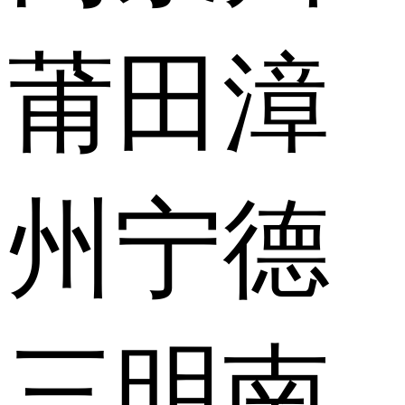
莆田
漳
州
宁德
三明
南