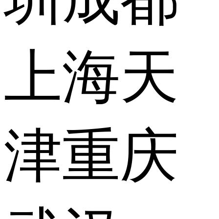
上海
天
津
重庆