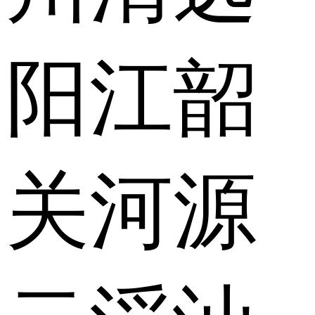
阳江
韶
关
河源