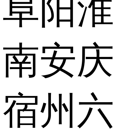
阜阳
淮
南
安庆
宿州
六