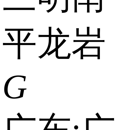
平
龙岩
G