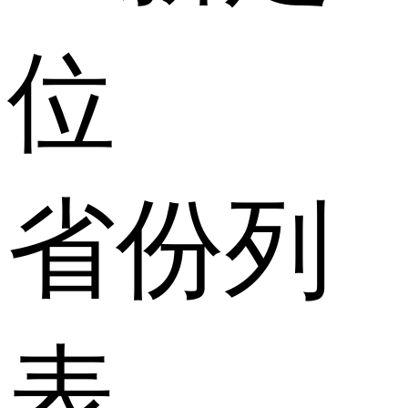
位
省份列
表