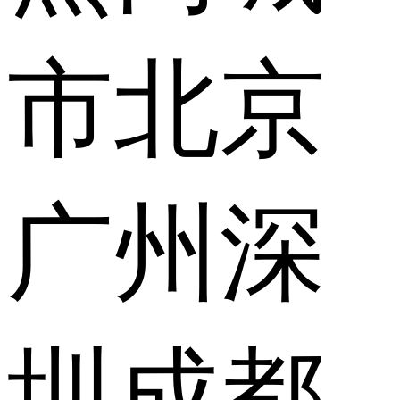
市
北京
广州
深
圳
成都