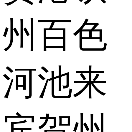
州
百色
河池
来
宾
贺州