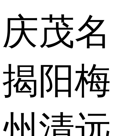
庆
茂名
揭阳
梅
州
清远