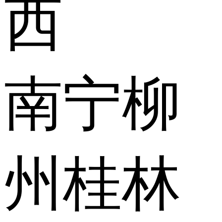
西
南宁
柳
州
桂林