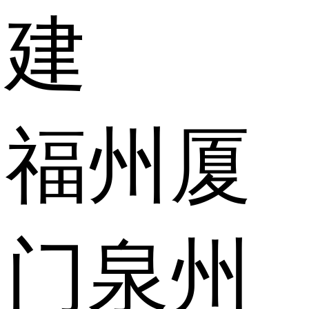
建
福州
厦
门
泉州