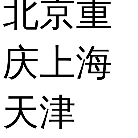
北京
重
庆
上海
天津