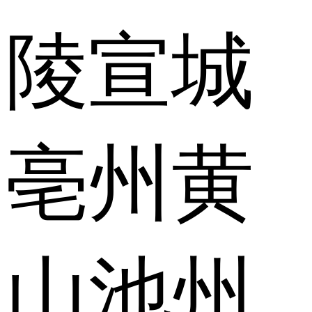
陵
宣城
亳州
黄
山
池州