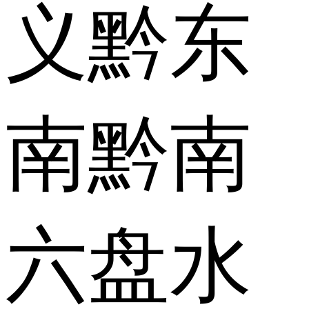
义
黔东
南
黔南
六盘水