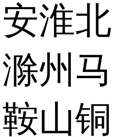
安
淮北
滁州
马
鞍山
铜