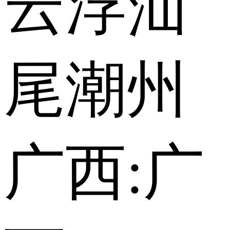
云浮
汕
尾
潮州
广西:
广