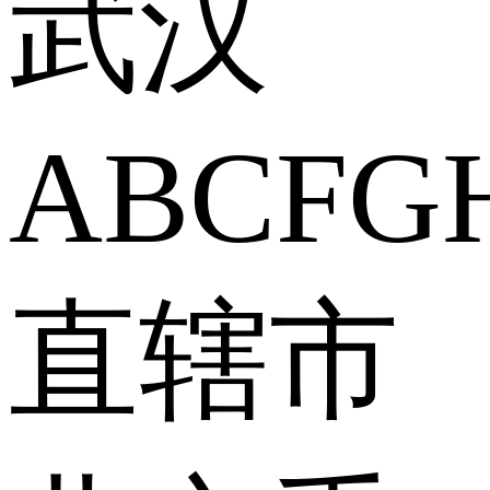
武汉
A
B
C
F
G
直辖市