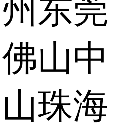
州
东莞
佛山
中
山
珠海