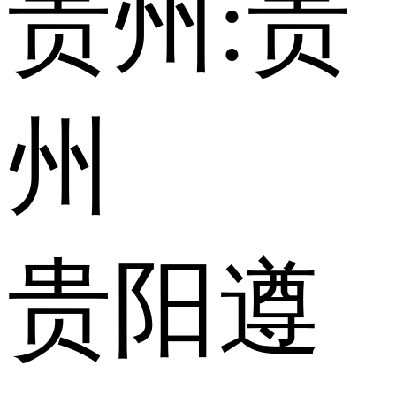
贵州:
贵
州
贵阳
遵