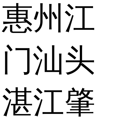
惠州
江
门
汕头
湛江
肇