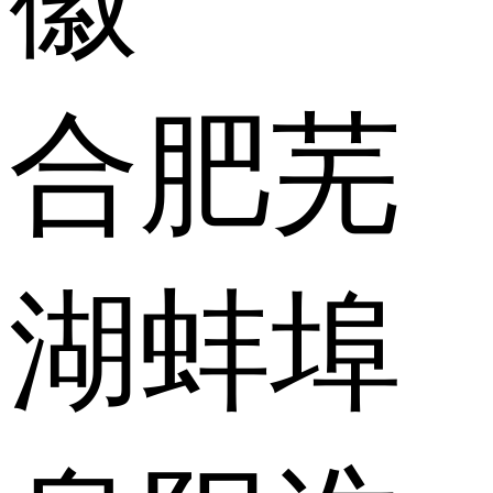
合肥
芜
湖
蚌埠