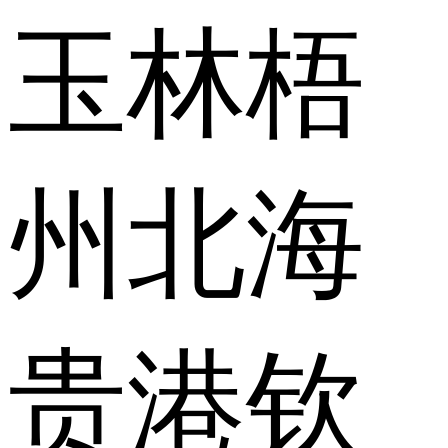
玉林
梧
州
北海
贵港
钦