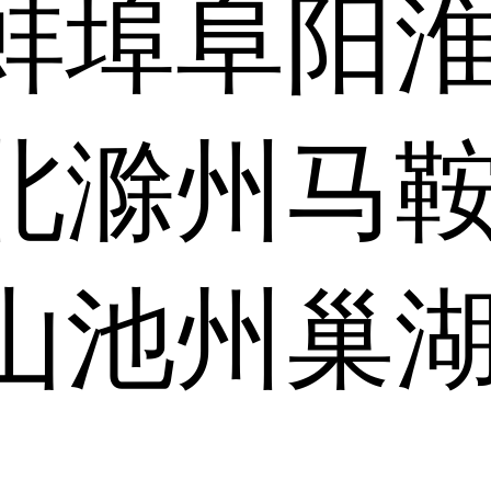
蚌埠
阜阳
北
滁州
马
山
池州
巢