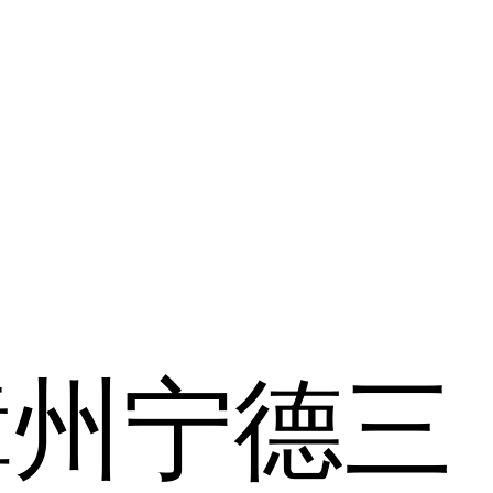
漳州
宁德
三