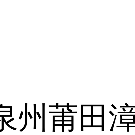
泉州
莆田