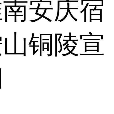
淮南
安庆
宿
鞍山
铜陵
宣
湖