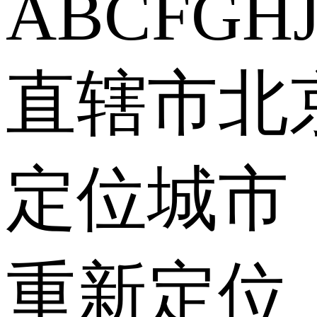
A
B
C
F
G
H
直辖市
北
定位城市
重新定位