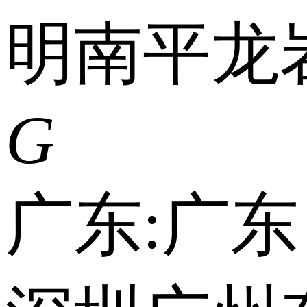
明
南平
龙
G
广东:
广东