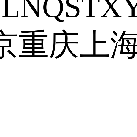
J
L
N
Q
S
T
X
京
重庆
上