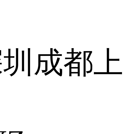
深圳
成都
上