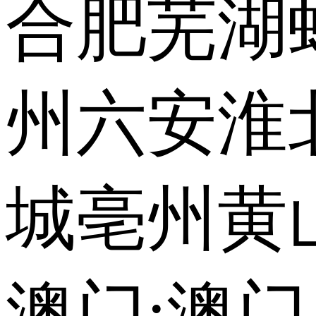
合肥
芜湖
州
六安
淮
城
亳州
黄
澳门:
澳门