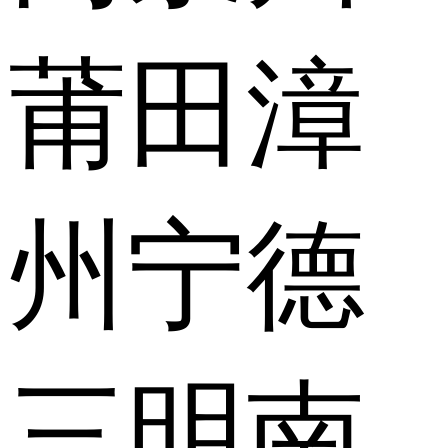
莆田
漳
州
宁德
三明
南