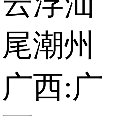
云浮
汕
尾
潮州
广西:
广