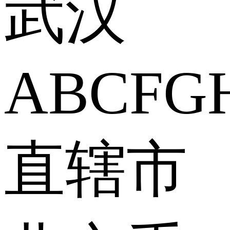
武汉
A
B
C
F
G
直辖市