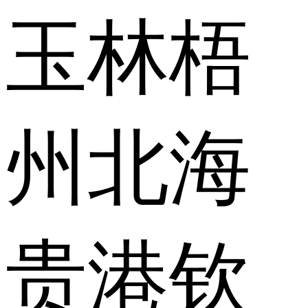
玉林
梧
州
北海
贵港
钦