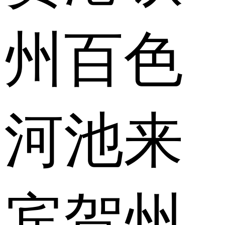
州
百色
河池
来
宾
贺州