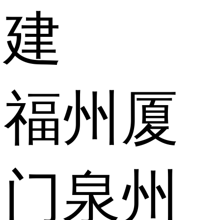
建
福州
厦
门
泉州