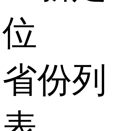
位
省份列
表