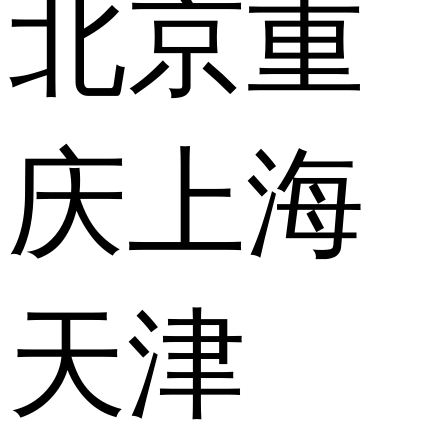
北京
重
庆
上海
天津