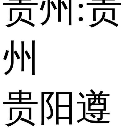
贵州:
贵
州
贵阳
遵