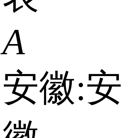
A
安徽:
安
徽