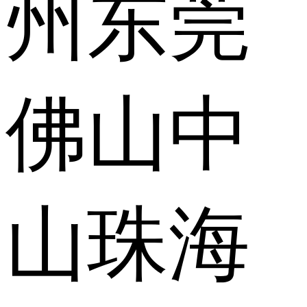
州
东莞
佛山
中
山
珠海