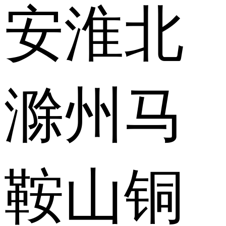
安
淮北
滁州
马
鞍山
铜