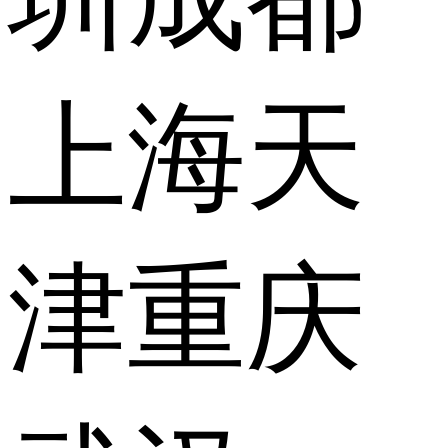
上海
天
津
重庆