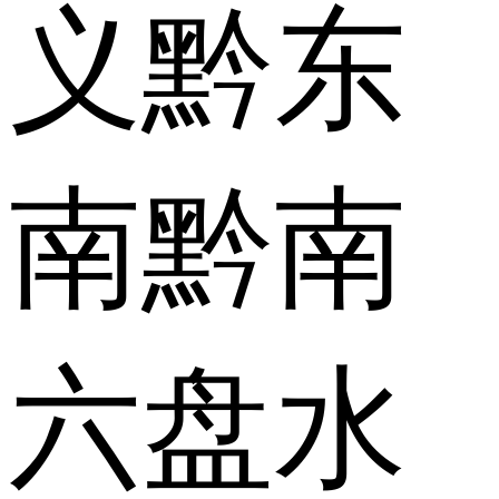
义
黔东
南
黔南
六盘水