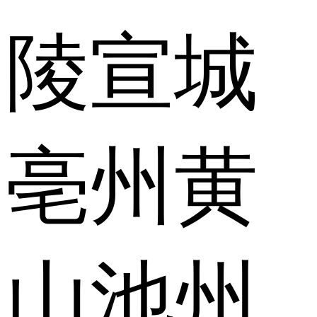
陵
宣城
亳州
黄
山
池州