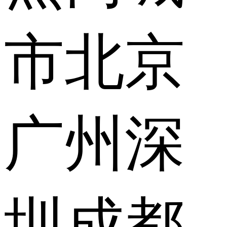
市
北京
广州
深
圳
成都