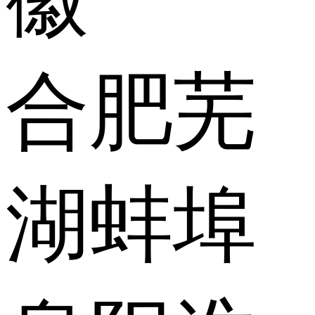
合肥
芜
湖
蚌埠