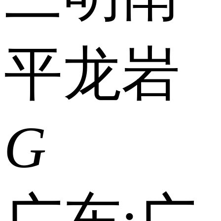
平
龙岩
G