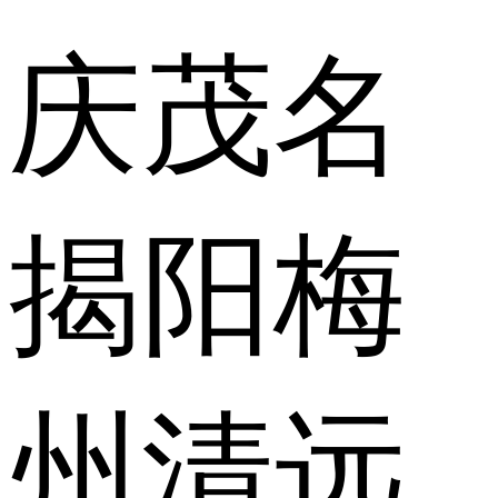
庆
茂名
揭阳
梅
州
清远