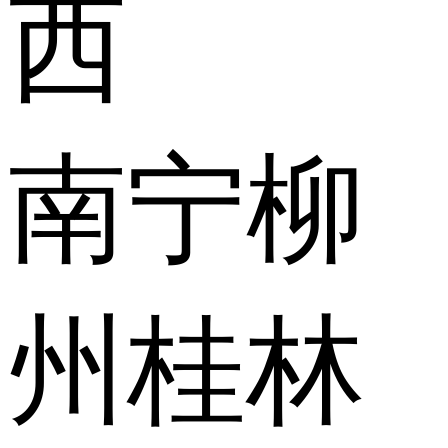
西
南宁
柳
州
桂林