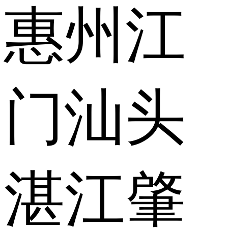
惠州
江
门
汕头
湛江
肇