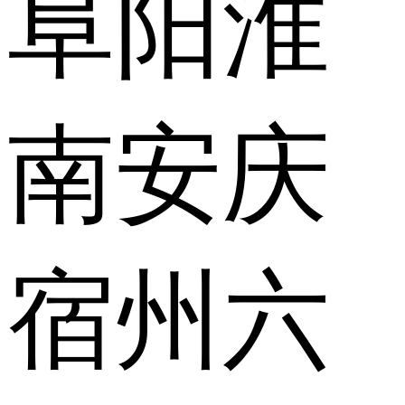
阜阳
淮
南
安庆
宿州
六