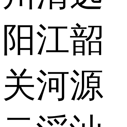
阳江
韶
关
河源