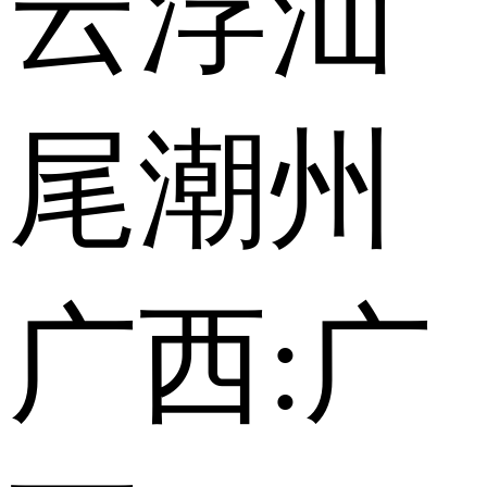
云浮
汕
尾
潮州
广西:
广