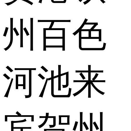
州
百色
河池
来
宾
贺州