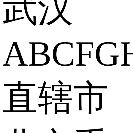
武汉
A
B
C
F
G
直辖市