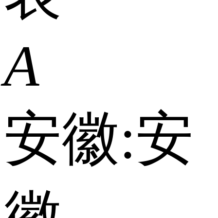
A
安徽:
安
徽