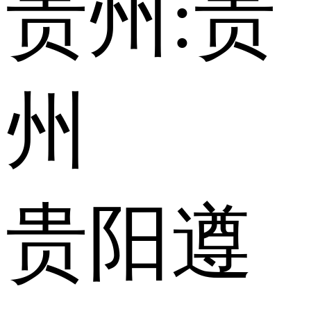
贵州:
贵
州
贵阳
遵