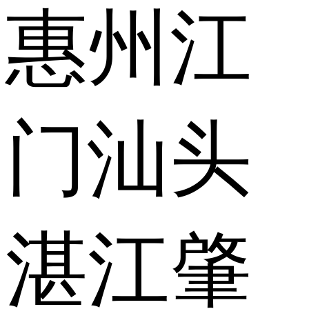
惠州
江
门
汕头
湛江
肇