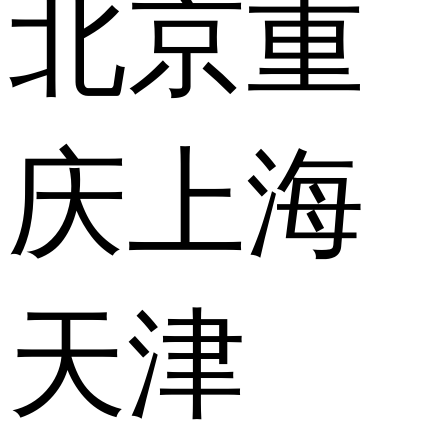
北京
重
庆
上海
天津