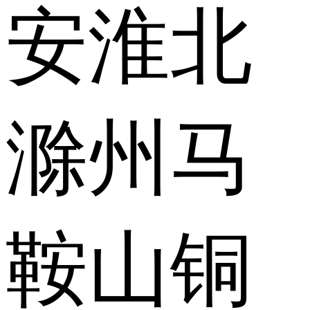
安
淮北
滁州
马
鞍山
铜