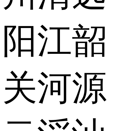
阳江
韶
关
河源