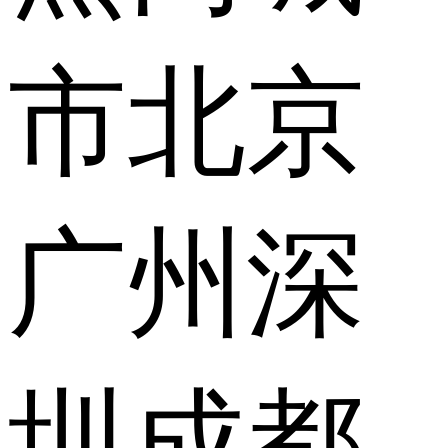
市
北京
广州
深
圳
成都