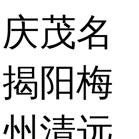
庆
茂名
揭阳
梅
州
清远