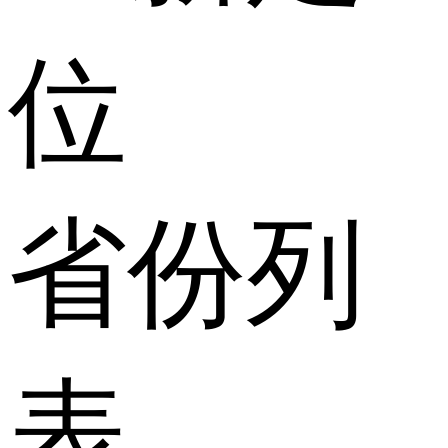
位
省份列
表