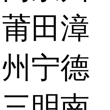
莆田
漳
州
宁德
三明
南