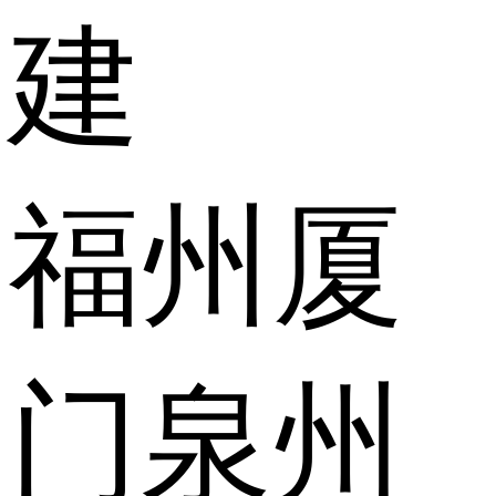
建
福州
厦
门
泉州