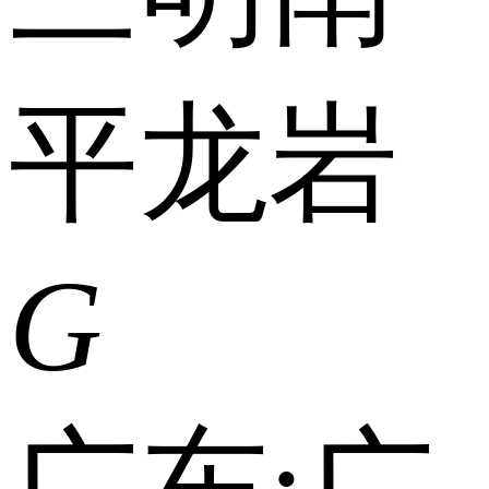
平
龙岩
G