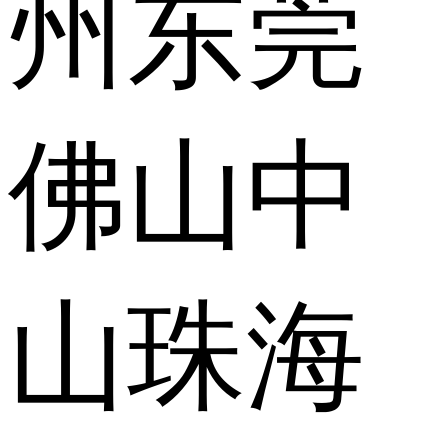
州
东莞
佛山
中
山
珠海