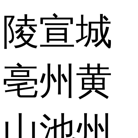
陵
宣城
亳州
黄
山
池州