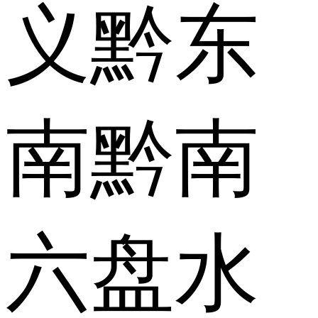
义
黔东
南
黔南
六盘水