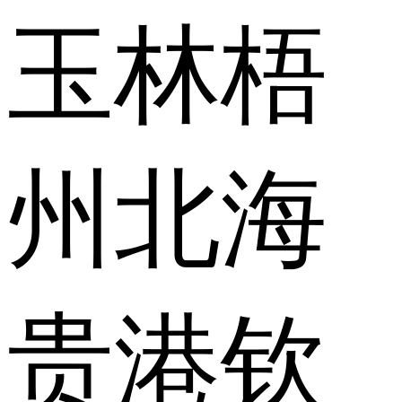
玉林
梧
州
北海
贵港
钦