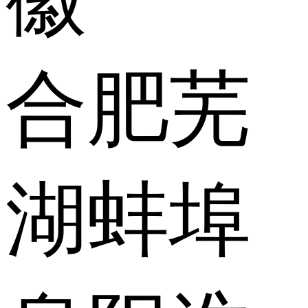
合肥
芜
湖
蚌埠