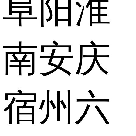
阜阳
淮
南
安庆
宿州
六