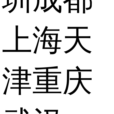
上海
天
津
重庆