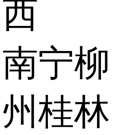
西
南宁
柳
州
桂林