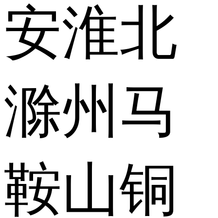
安
淮北
滁州
马
鞍山
铜