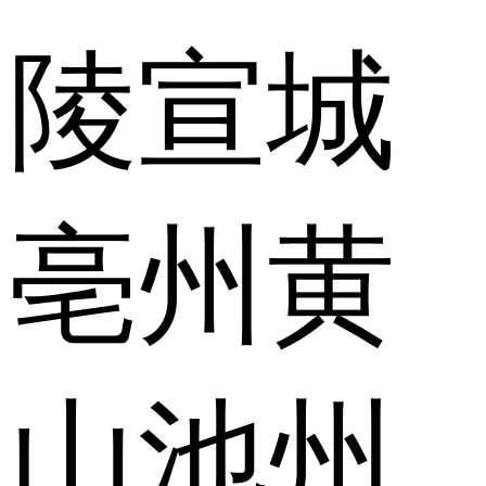
陵
宣城
亳州
黄
山
池州