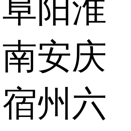
阜阳
淮
南
安庆
宿州
六