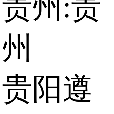
贵州:
贵
州
贵阳
遵