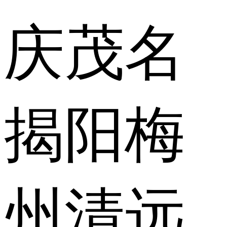
庆
茂名
揭阳
梅
州
清远