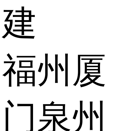
建
福州
厦
门
泉州