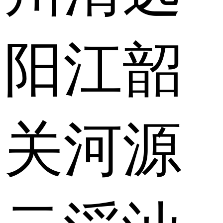
阳江
韶
关
河源