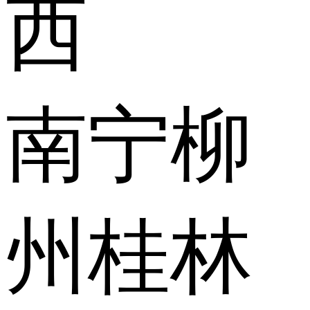
西
南宁
柳
州
桂林