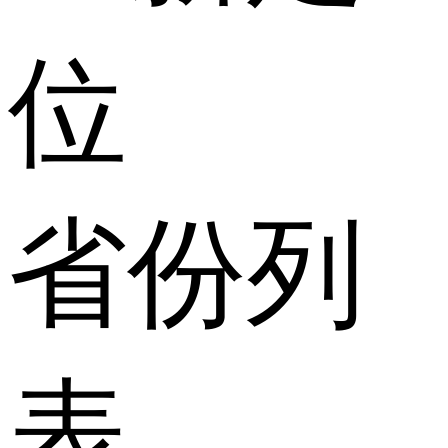
位
省份列
表