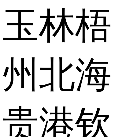
玉林
梧
州
北海
贵港
钦