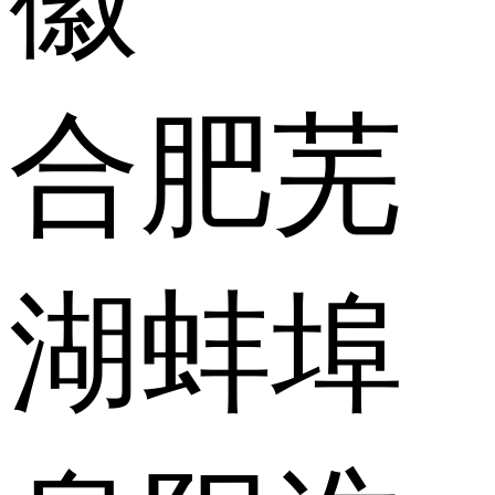
合肥
芜
湖
蚌埠