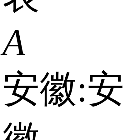
A
安徽:
安
徽