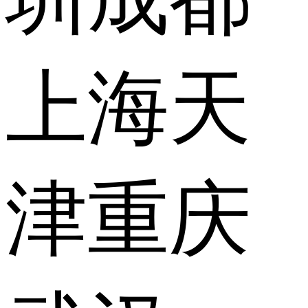
上海
天
津
重庆