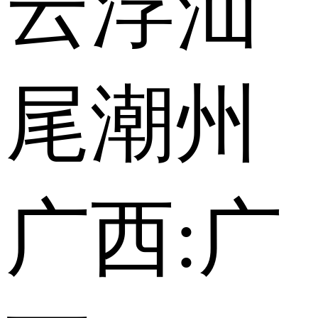
云浮
汕
尾
潮州
广西:
广