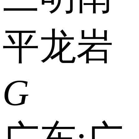
平
龙岩
G