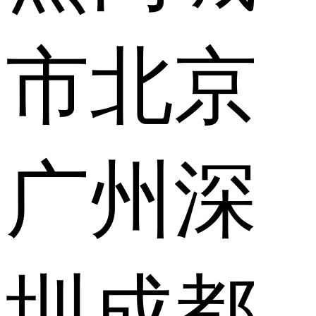
市
北京
广州
深
圳
成都