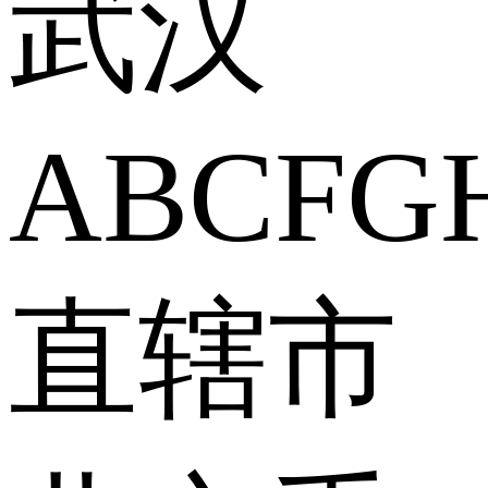
武汉
A
B
C
F
G
直辖市