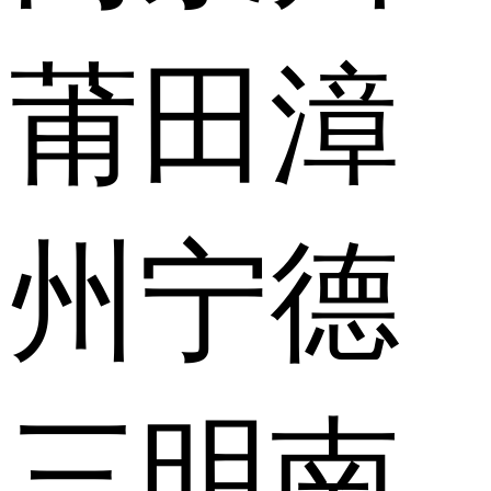
莆田
漳
州
宁德
三明
南