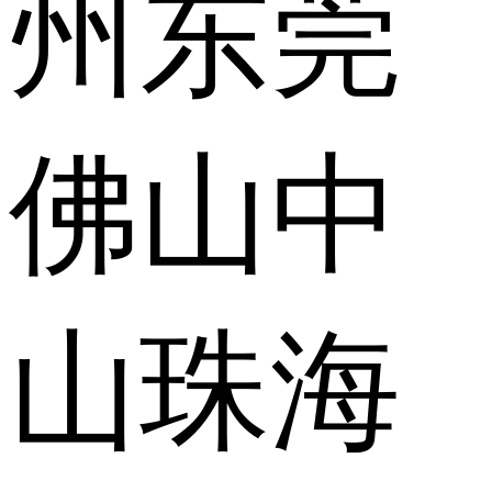
州
东莞
佛山
中
山
珠海