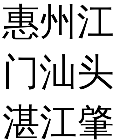
惠州
江
门
汕头
湛江
肇