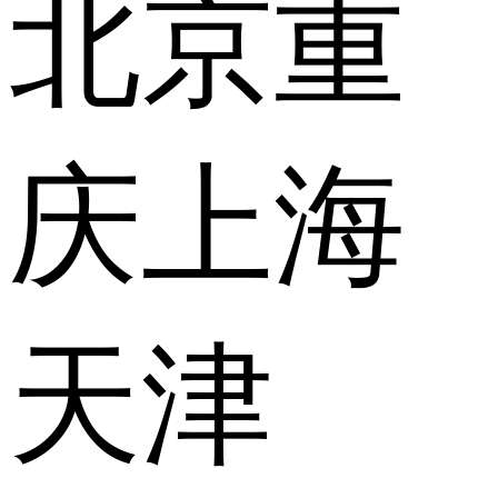
北京
重
庆
上海
天津