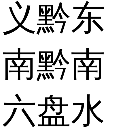
义
黔东
南
黔南
六盘水