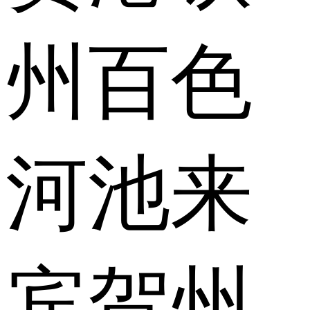
州
百色
河池
来
宾
贺州