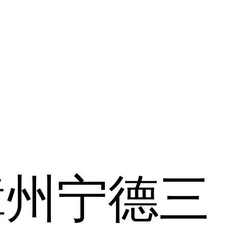
漳州
宁德
三