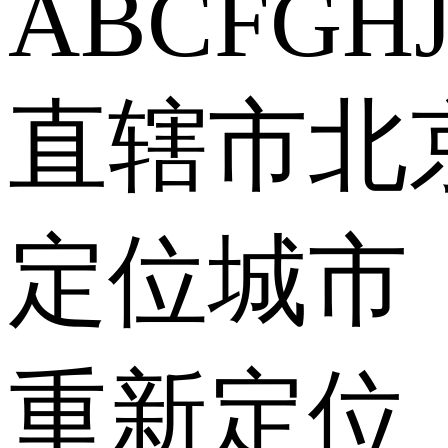
A
B
C
F
G
H
直辖市
北
定位城市
重新定位