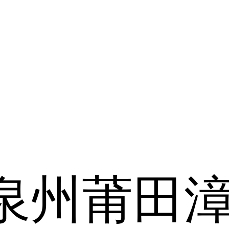
泉州
莆田