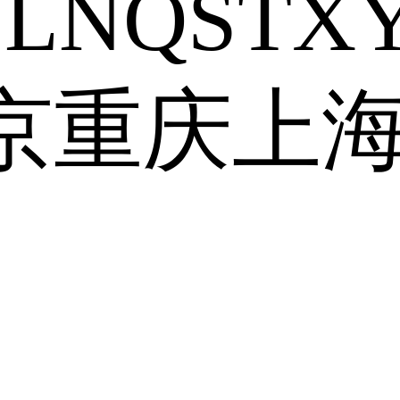
J
L
N
Q
S
T
X
京
重庆
上