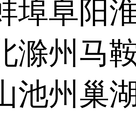
蚌埠
阜阳
北
滁州
马
山
池州
巢