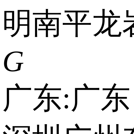
明
南平
龙
G
广东:
广东