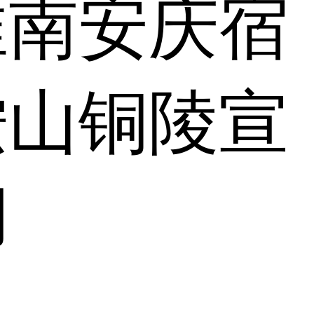
淮南
安庆
宿
鞍山
铜陵
宣
湖