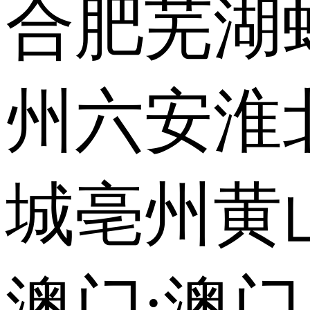
合肥
芜湖
州
六安
淮
城
亳州
黄
澳门:
澳门