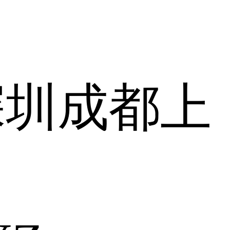
深圳
成都
上