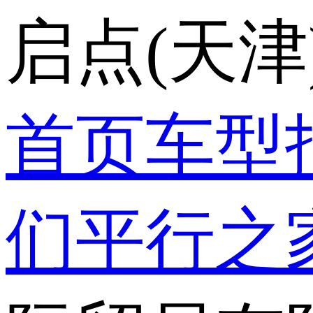
启点(天
首页
车型
们
平行之