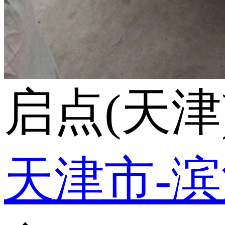
启点(天
天津市-