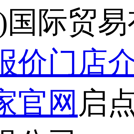
津)国际贸
报价
门店
家官网
启点